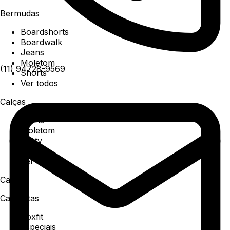
Bermudas
Boardshorts
Boardwalk
Jeans
Moletom
(11) 94728-9569
Shorts
Ver todos
Calças
Jeans
Moletom
Utility
Sarja
Ver todos
Camisa
Camisetas
Boxfit
Especiais