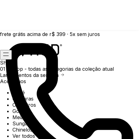
frete grátis acima de r$ 399 · 5x sem juros
Shop
01 /
Shop
- todas as categorias da coleção atual
Lançamentos da semana
Acessórios
Boné
Carteiras
Chaveiros
Gorros
Meias
Sunga
Chinelos
Ver todos