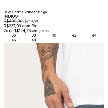
Calça Denim Overloose Indigo
INDIGO
R$499,00
R$249,50
R$237,03
com
Pix
2
x de
R$124,75
sem juros
36
38
40
42
44
46
48