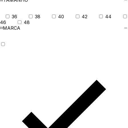
TAMANHO
36
38
40
42
44
46
48
MARCA