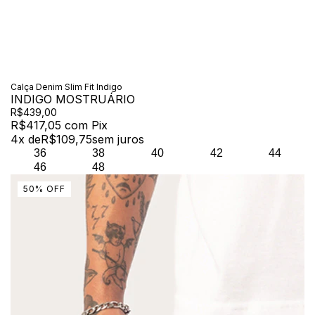
Calça Denim Slim Fit Indigo
INDIGO MOSTRUÁRIO
R$439,00
R$417,05
com
Pix
4
x de
R$109,75
sem juros
36
38
40
42
44
46
48
50
%
OFF