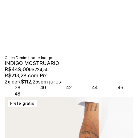
Calça Denim Loose Indigo
INDIGO MOSTRUÁRIO
R$449,00
R$224,50
R$213,28
com
Pix
2
x de
R$112,25
sem juros
38
40
42
44
46
48
Frete grátis