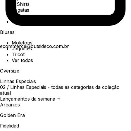
T-Shirts
Regatas
Polo
Ver todos
Blusas
Moletons
ecommerce@outsideco.com.br
Jaquetas
Tricot
Ver todos
Oversize
Linhas Especiais
02 /
Linhas Especiais
- todas as categorias da coleção
atual
Lançamentos da semana
Arcanjos
Golden Era
Fidelidad