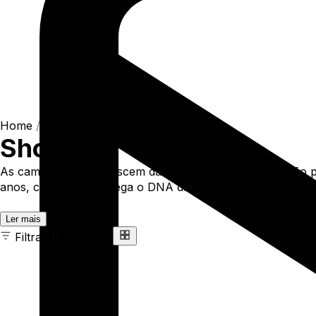
Home
/
Shop
Shop
As camisetas MCD nascem da rua e da prancha: algodão pr
anos, cada peça carrega o DNA da More Core Division.
Ler mais
Filtrar
Ordenar
696 ITENS
COR