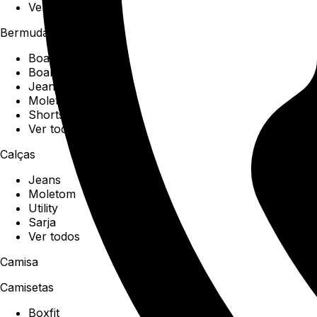
Ver todos
Bermudas
Boardshorts
Boardwalk
Jeans
Moletom
Shorts
Ver todos
Calças
Jeans
Moletom
Utility
Sarja
Ver todos
Camisa
Camisetas
Boxfit