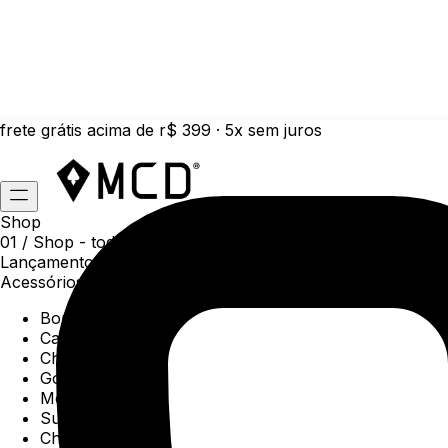
frete grátis acima de r$ 399 · 5x sem juros
Shop
01 /
Shop
- todas as categorias da coleção atual
Lançamentos da semana
Acessórios
Boné
Carteiras
Chaveiros
Gorros
Meias
Sunga
Chinelos