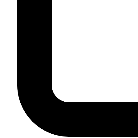
TAMANHO
33
34
35
36
37
Ver todos
MARCA