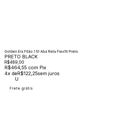
Golden Era Fitão 1.10 Aba Reta Flexfit Preto
PRETO BLACK
R$489,00
R$464,55
com
Pix
4
x de
R$122,25
sem juros
U
Frete grátis