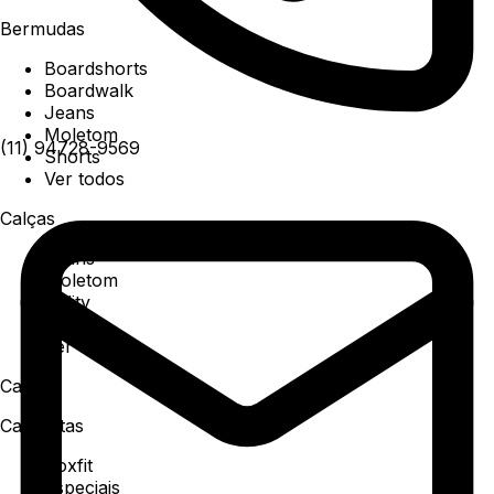
Bermudas
Boardshorts
Boardwalk
Jeans
Moletom
(11) 94728-9569
Shorts
Ver todos
Calças
Jeans
Moletom
Utility
Sarja
Ver todos
Camisa
Camisetas
Boxfit
Especiais