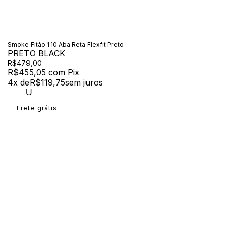
Smoke Fitão 1.10 Aba Reta Flexfit Preto
PRETO BLACK
R$479,00
R$455,05
com
Pix
4
x de
R$119,75
sem juros
U
Frete grátis