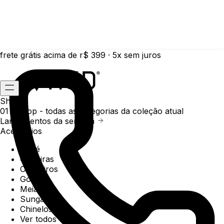
frete grátis acima de r$ 399 · 5x sem juros
Shop
01 /
Shop
- todas as categorias da coleção atual
Lançamentos da semana
Acessórios
Boné
Carteiras
Chaveiros
Gorros
Meias
Sunga
Chinelos
Ver todos