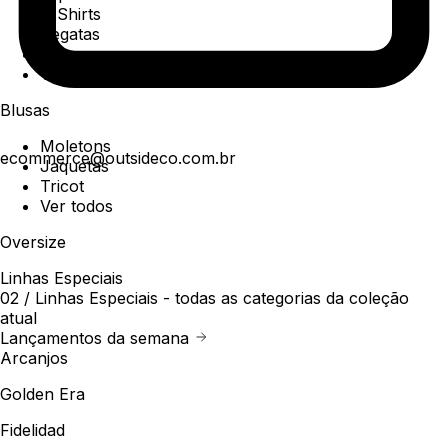
T-Shirts
Regatas
Polo
Ver todos
Blusas
Moletons
ecommerce@outsideco.com.br
Jaquetas
Tricot
Ver todos
Oversize
Linhas Especiais
02 /
Linhas Especiais
- todas as categorias da coleção
atual
Lançamentos da semana
Arcanjos
Golden Era
Fidelidad