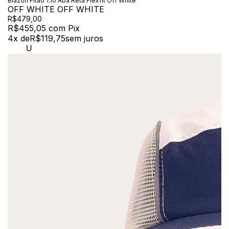
Blazon Fitão 1.10 Aba Reta Flexfit Off White
OFF WHITE OFF WHITE
R$479,00
R$455,05
com
Pix
4
x de
R$119,75
sem juros
U