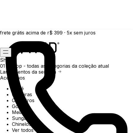
frete grátis acima de r$ 399 · 5x sem juros
Shop
01 /
Shop
- todas as categorias da coleção atual
Lançamentos da semana
Acessórios
Boné
Carteiras
Chaveiros
Gorros
Meias
Sunga
Chinelos
Ver todos