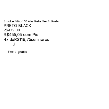
Smoke Fitão 1.10 Aba Reta Flexfit Preto
PRETO BLACK
R$479,00
R$455,05
com
Pix
4
x de
R$119,75
sem juros
U
Frete grátis