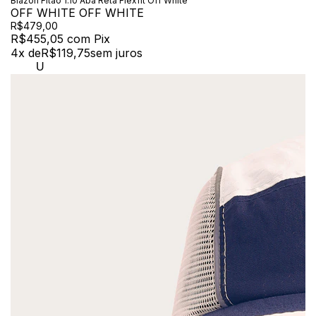
Blazon Fitão 1.10 Aba Reta Flexfit Off White
OFF WHITE OFF WHITE
R$479,00
R$455,05
com
Pix
4
x de
R$119,75
sem juros
U