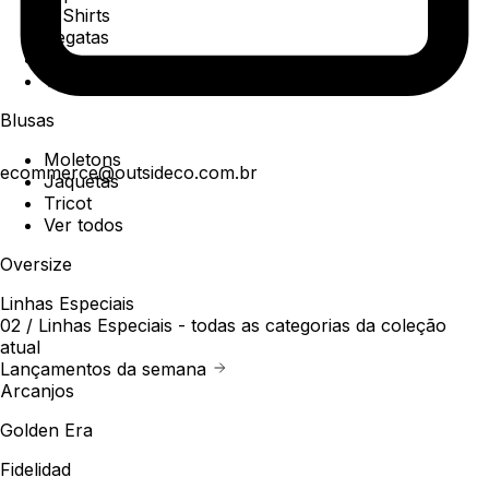
T-Shirts
Regatas
Polo
Ver todos
Blusas
Moletons
ecommerce@outsideco.com.br
Jaquetas
Tricot
Ver todos
Oversize
Linhas Especiais
02 /
Linhas Especiais
- todas as categorias da coleção
atual
Lançamentos da semana
Arcanjos
Golden Era
Fidelidad