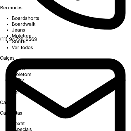
Bermudas
Boardshorts
Boardwalk
Jeans
Moletom
(11) 94728-9569
Shorts
Ver todos
Calças
Jeans
Moletom
Utility
Sarja
Ver todos
Camisa
Camisetas
Boxfit
Especiais