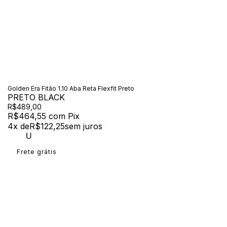
Golden Era Fitão 1.10 Aba Reta Flexfit Preto
PRETO BLACK
R$489,00
R$464,55
com
Pix
4
x de
R$122,25
sem juros
U
Frete grátis