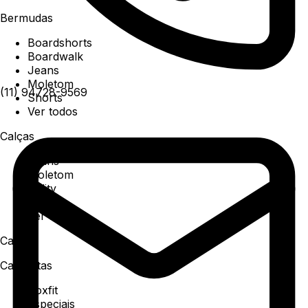
Bermudas
Boardshorts
Boardwalk
Jeans
Moletom
(11) 94728-9569
Shorts
Ver todos
Calças
Jeans
Moletom
Utility
Sarja
Ver todos
Camisa
Camisetas
Boxfit
Especiais