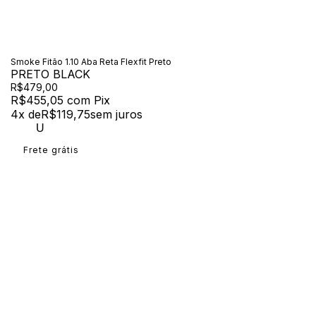
Smoke Fitão 1.10 Aba Reta Flexfit Preto
PRETO BLACK
R$479,00
R$455,05
com
Pix
4
x de
R$119,75
sem juros
U
Frete grátis