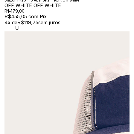
Blazon Fitão 1.10 Aba Reta Flexfit Off White
OFF WHITE OFF WHITE
R$479,00
R$455,05
com
Pix
4
x de
R$119,75
sem juros
U