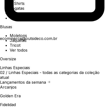
T-Shirts
Regatas
Polo
Ver todos
Blusas
Moletons
ecommerce@outsideco.com.br
Jaquetas
Tricot
Ver todos
Oversize
Linhas Especiais
02 /
Linhas Especiais
- todas as categorias da coleção
atual
Lançamentos da semana
Arcanjos
Golden Era
Fidelidad