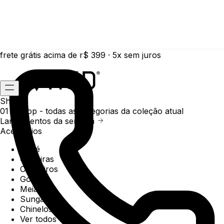
frete grátis acima de r$ 399 · 5x sem juros
Shop
01 /
Shop
- todas as categorias da coleção atual
Lançamentos da semana
Acessórios
Boné
Carteiras
Chaveiros
Gorros
Meias
Sunga
Chinelos
Ver todos