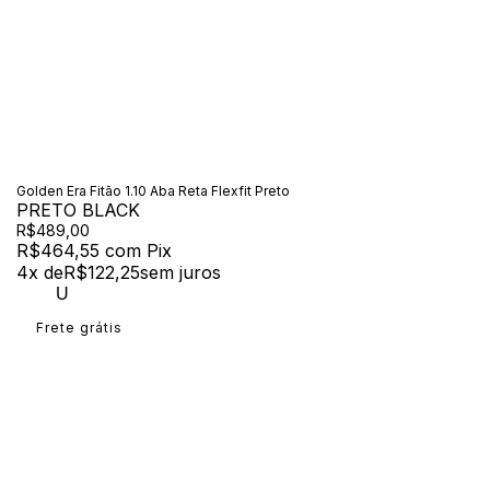
Golden Era Fitão 1.10 Aba Reta Flexfit Preto
PRETO BLACK
R$489,00
R$464,55
com
Pix
4
x de
R$122,25
sem juros
U
Frete grátis