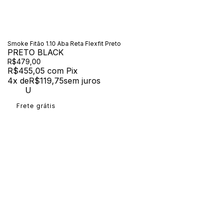
Smoke Fitão 1.10 Aba Reta Flexfit Preto
PRETO BLACK
R$479,00
R$455,05
com
Pix
4
x de
R$119,75
sem juros
U
Frete grátis