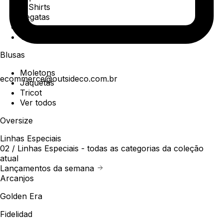
T-Shirts
Regatas
Polo
Ver todos
Blusas
Moletons
ecommerce@outsideco.com.br
Jaquetas
Tricot
Ver todos
Oversize
Linhas Especiais
02 /
Linhas Especiais
- todas as categorias da coleção
atual
Lançamentos da semana
Arcanjos
Golden Era
Fidelidad