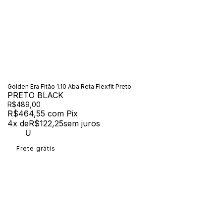
Golden Era Fitão 1.10 Aba Reta Flexfit Preto
PRETO BLACK
R$489,00
R$464,55
com
Pix
4
x de
R$122,25
sem juros
U
Frete grátis