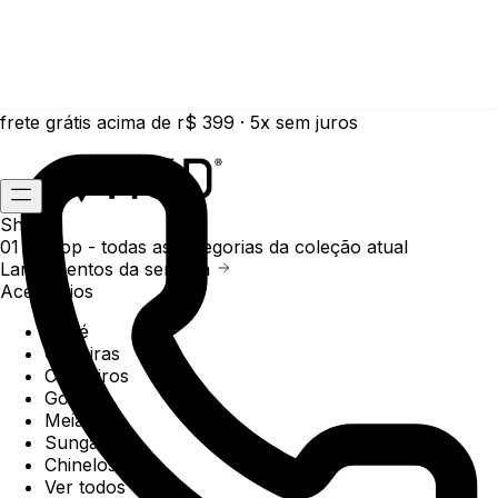
frete grátis acima de r$ 399 · 5x sem juros
Shop
01 /
Shop
- todas as categorias da coleção atual
Lançamentos da semana
Acessórios
Boné
Carteiras
Chaveiros
Gorros
Meias
Sunga
Chinelos
Ver todos