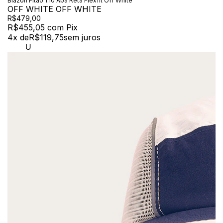
Blazon Fitão 1.10 Aba Reta Flexfit Off White
OFF WHITE OFF WHITE
R$479,00
R$455,05
com
Pix
4
x de
R$119,75
sem juros
U