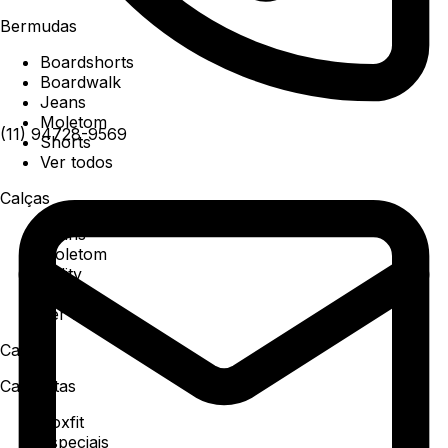
Bermudas
Boardshorts
Boardwalk
Jeans
Moletom
(11) 94728-9569
Shorts
Ver todos
Calças
Jeans
Moletom
Utility
Sarja
Ver todos
Camisa
Camisetas
Boxfit
Especiais