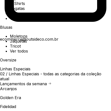
T-Shirts
Regatas
Polo
Ver todos
Blusas
Moletons
ecommerce@outsideco.com.br
Jaquetas
Tricot
Ver todos
Oversize
Linhas Especiais
02 /
Linhas Especiais
- todas as categorias da coleção
atual
Lançamentos da semana
Arcanjos
Golden Era
Fidelidad