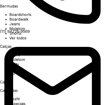
Bermudas
Boardshorts
Boardwalk
Jeans
Moletom
(11) 94728-9569
Shorts
Ver todos
Calças
Jeans
Moletom
Utility
Sarja
Ver todos
Camisa
Camisetas
Boxfit
Especiais