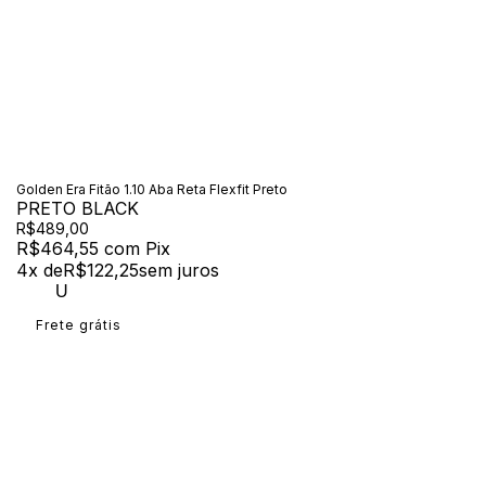
Golden Era Fitão 1.10 Aba Reta Flexfit Preto
PRETO BLACK
R$489,00
R$464,55
com
Pix
4
x de
R$122,25
sem juros
U
Frete grátis