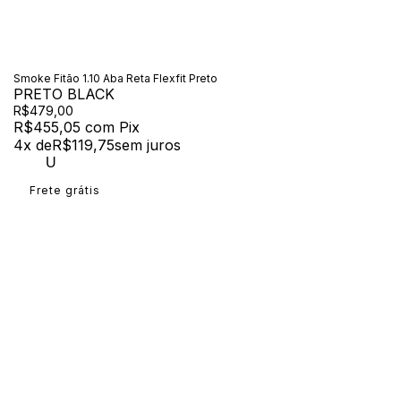
Smoke Fitão 1.10 Aba Reta Flexfit Preto
PRETO BLACK
R$479,00
R$455,05
com
Pix
4
x de
R$119,75
sem juros
U
Frete grátis