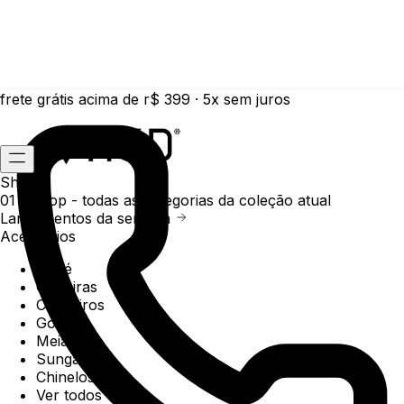
frete grátis acima de r$ 399 · 5x sem juros
Shop
01 /
Shop
- todas as categorias da coleção atual
Lançamentos da semana
Acessórios
Boné
Carteiras
Chaveiros
Gorros
Meias
Sunga
Chinelos
Ver todos