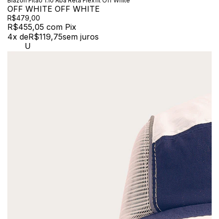
Blazon Fitão 1.10 Aba Reta Flexfit Off White
OFF WHITE OFF WHITE
R$479,00
R$455,05
com
Pix
4
x de
R$119,75
sem juros
U