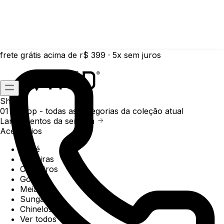
frete grátis acima de r$ 399 · 5x sem juros
Shop
01 /
Shop
- todas as categorias da coleção atual
Lançamentos da semana
Acessórios
Boné
Carteiras
Chaveiros
Gorros
Meias
Sunga
Chinelos
Ver todos