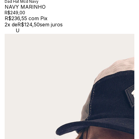
Dad Hat Mcd Navy
NAVY MARINHO
R$249,00
R$236,55
com
Pix
2
x de
R$124,50
sem juros
U