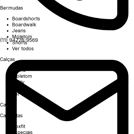
Bermudas
Boardshorts
Boardwalk
Jeans
Moletom
(11) 94728-9569
Shorts
Ver todos
Calças
Jeans
Moletom
Utility
Sarja
Ver todos
Camisa
Camisetas
Boxfit
Especiais