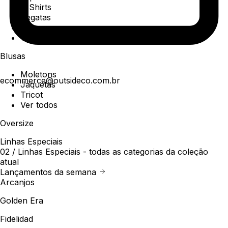
T-Shirts
Regatas
Polo
Ver todos
Blusas
Moletons
ecommerce@outsideco.com.br
Jaquetas
Tricot
Ver todos
Oversize
Linhas Especiais
02 /
Linhas Especiais
- todas as categorias da coleção
atual
Lançamentos da semana
Arcanjos
Golden Era
Fidelidad