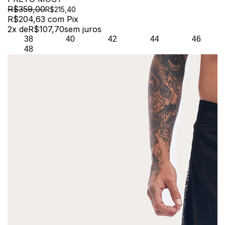
R$359,00
R$215,40
R$204,63
com
Pix
2
x de
R$107,70
sem juros
38
40
42
44
46
48