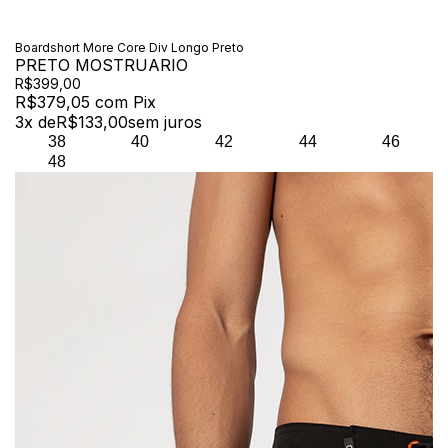
Boardshort More Core Div Longo Preto
PRETO MOSTRUARIO
R$399,00
R$379,05
com
Pix
3
x de
R$133,00
sem juros
38
40
42
44
46
48