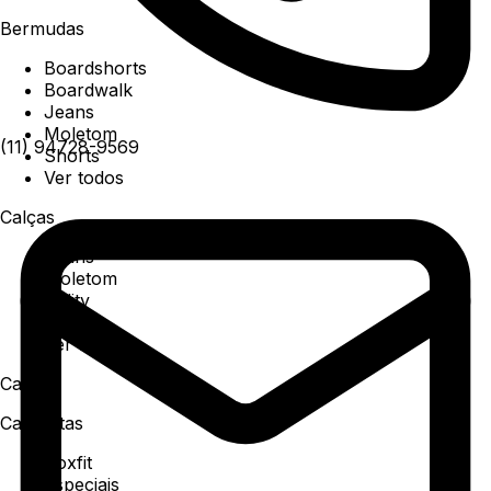
Bermudas
Boardshorts
Boardwalk
Jeans
Moletom
(11) 94728-9569
Shorts
Ver todos
Calças
Jeans
Moletom
Utility
Sarja
Ver todos
Camisa
Camisetas
Boxfit
Especiais