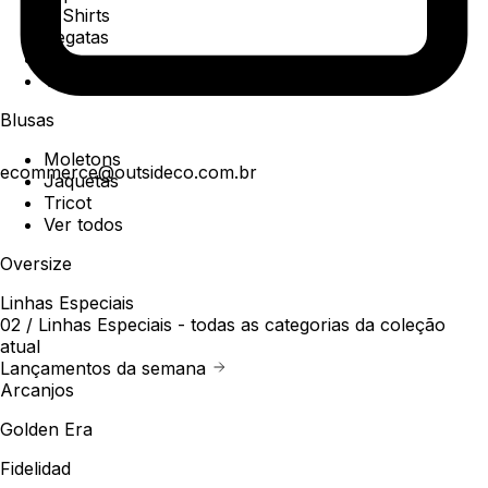
T-Shirts
Regatas
Polo
Ver todos
Blusas
Moletons
ecommerce@outsideco.com.br
Jaquetas
Tricot
Ver todos
Oversize
Linhas Especiais
02 /
Linhas Especiais
- todas as categorias da coleção
atual
Lançamentos da semana
Arcanjos
Golden Era
Fidelidad