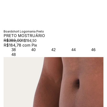
Boardshort Logomania Preto
PRETO MOSTRUÁRIO
R$389,00
R$194,50
R$184,78
com
Pix
38
40
42
44
46
48