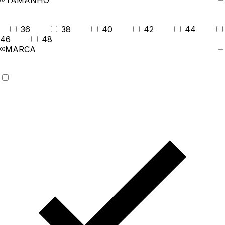
TAMANHO
36
38
40
42
44
46
48
MARCA