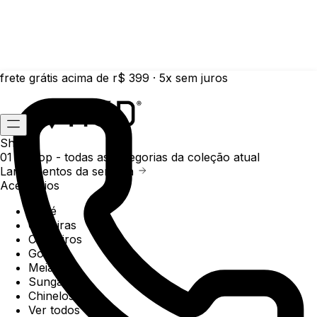
frete grátis acima de r$ 399 · 5x sem juros
Shop
01 /
Shop
- todas as categorias da coleção atual
Lançamentos da semana
Acessórios
Boné
Carteiras
Chaveiros
Gorros
Meias
Sunga
Chinelos
Ver todos