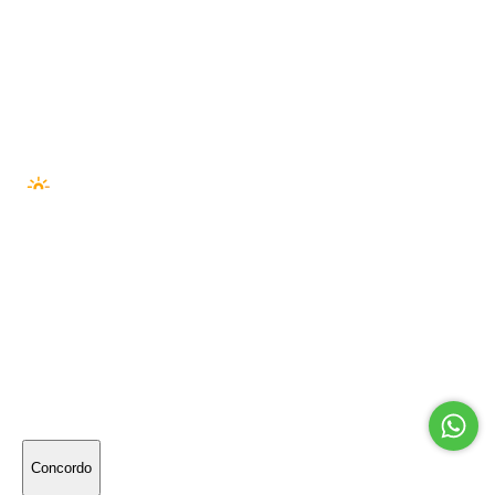
VISA
MASTER
ELO
AMEX
HIPER
PIX
BOLETO
SEGURANÇA —
© 2026 Outside Co. LTDA · 55274222000194
PLATAFORMA ·
NUVEM NEXT
· DESENVOLVIMENTO ·
SÉRIE//A
Utilizamos cookies para melhorar sua experiência
online. Ao continuar navegando, significa que você
concorda com a nossa
política de privacidade
.
Concordo