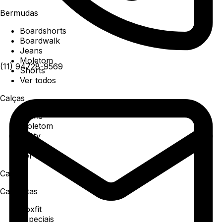
Bermudas
Boardshorts
Boardwalk
Jeans
Moletom
(11) 94728-9569
Shorts
Ver todos
Calças
Jeans
Moletom
Utility
Sarja
Ver todos
Camisa
Camisetas
Boxfit
Especiais