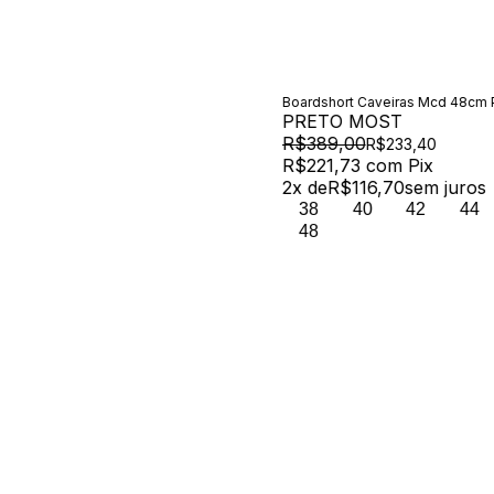
Boardshort Caveiras Mcd 48cm 
PRETO MOST
R$389,00
R$233,40
R$221,73
com
Pix
2
x de
R$116,70
sem juros
38
40
42
44
48