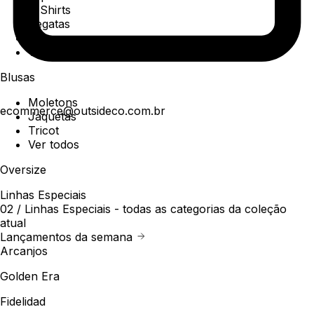
T-Shirts
Regatas
Polo
Ver todos
Blusas
Moletons
ecommerce@outsideco.com.br
Jaquetas
Tricot
Ver todos
Oversize
Linhas Especiais
02 /
Linhas Especiais
- todas as categorias da coleção
atual
Lançamentos da semana
Arcanjos
Golden Era
Fidelidad