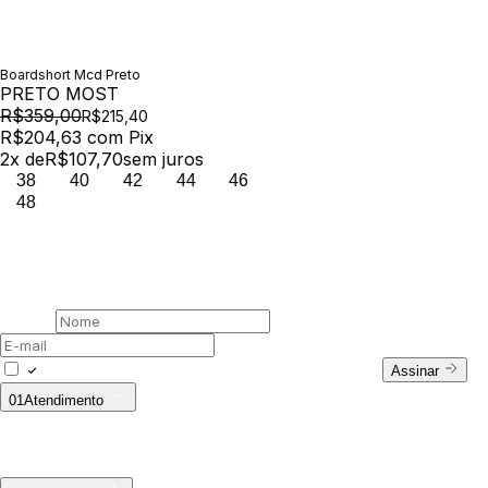
Boardshort Mcd Preto
PRETO MOST
R$359,00
R$215,40
R$204,63
com
Pix
2
x de
R$107,70
sem juros
38
40
42
44
46
48
00 /
Newsletter
Assine nossa newsletter
Nome
E-mail
Concordo com a Política de Privacidade.
Assinar
01
Atendimento
Fale Conosco
WhatsApp: (11) 94728-9569
E-mail:
ecommerce@outsideco.com.br
Horário de Atendimento:
Seg. à Sex das 8h às 17h
Troca ecommerce