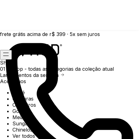
frete grátis acima de r$ 399 · 5x sem juros
Shop
01 /
Shop
- todas as categorias da coleção atual
Lançamentos da semana
Acessórios
Boné
Carteiras
Chaveiros
Gorros
Meias
Sunga
Chinelos
Ver todos