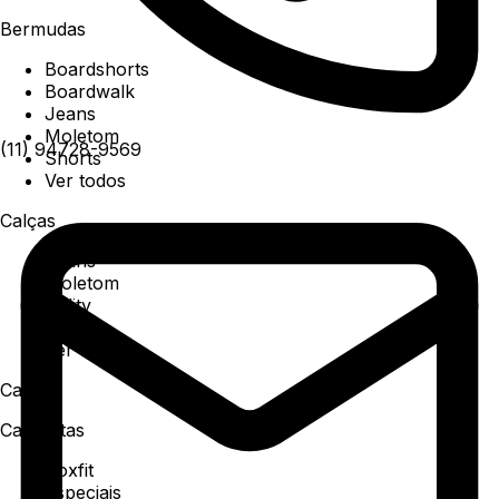
Bermudas
Boardshorts
Boardwalk
Jeans
Moletom
(11) 94728-9569
Shorts
Ver todos
Calças
Jeans
Moletom
Utility
Sarja
Ver todos
Camisa
Camisetas
Boxfit
Especiais