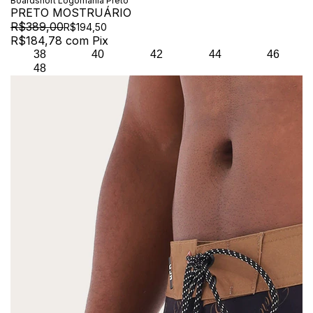
Boardshort Logomania Preto
PRETO MOSTRUÁRIO
R$389,00
R$194,50
R$184,78
com
Pix
38
40
42
44
46
48