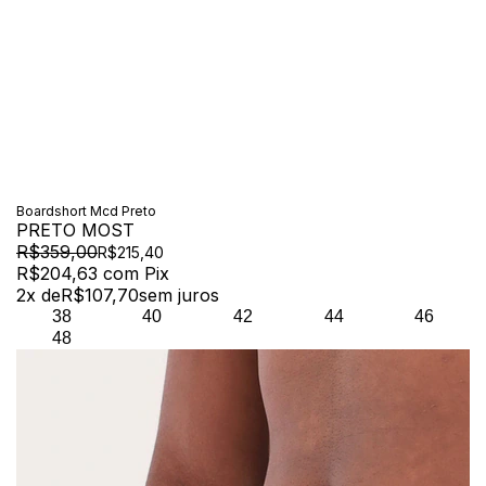
Boardshort Mcd Preto
PRETO MOST
R$359,00
R$215,40
R$204,63
com
Pix
2
x de
R$107,70
sem juros
38
40
42
44
46
48