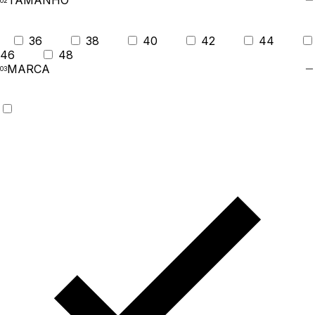
TAMANHO
36
38
40
42
44
46
48
MARCA