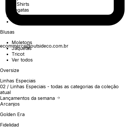
T-Shirts
Regatas
Polo
Ver todos
Blusas
Moletons
ecommerce@outsideco.com.br
Jaquetas
Tricot
Ver todos
Oversize
Linhas Especiais
02 /
Linhas Especiais
- todas as categorias da coleção
atual
Lançamentos da semana
Arcanjos
Golden Era
Fidelidad