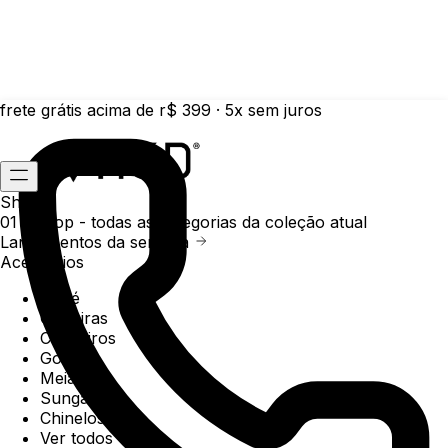
frete grátis acima de r$ 399 · 5x sem juros
Shop
01 /
Shop
- todas as categorias da coleção atual
Lançamentos da semana
Acessórios
Boné
Carteiras
Chaveiros
Gorros
Meias
Sunga
Chinelos
Ver todos