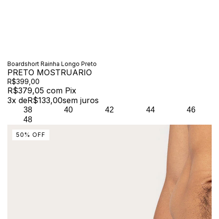
Boardshort Rainha Longo Preto
PRETO MOSTRUARIO
R$399,00
R$379,05
com
Pix
3
x de
R$133,00
sem juros
38
40
42
44
46
48
50
%
OFF