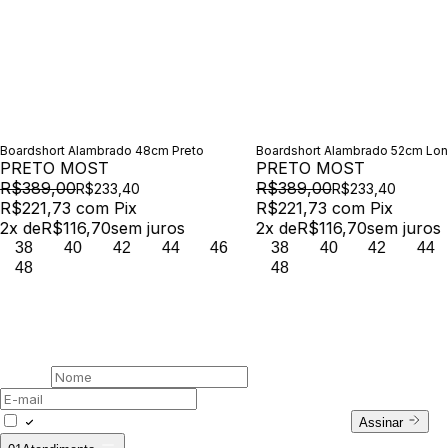
Boardshort Alambrado 48cm Preto
Boardshort Alambrado 52cm Lon
PRETO MOST
PRETO MOST
R$389,00
R$389,00
R$233,40
R$233,40
R$221,73
com
Pix
R$221,73
com
Pix
2
x de
R$116,70
sem juros
2
x de
R$116,70
sem juros
38
40
42
44
46
38
40
42
44
48
48
00 /
Newsletter
Assine nossa newsletter
Nome
E-mail
Concordo com a Política de Privacidade.
Assinar