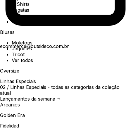
T-Shirts
Regatas
Polo
Ver todos
Blusas
Moletons
ecommerce@outsideco.com.br
Jaquetas
Tricot
Ver todos
Oversize
Linhas Especiais
02 /
Linhas Especiais
- todas as categorias da coleção
atual
Lançamentos da semana
Arcanjos
Golden Era
Fidelidad