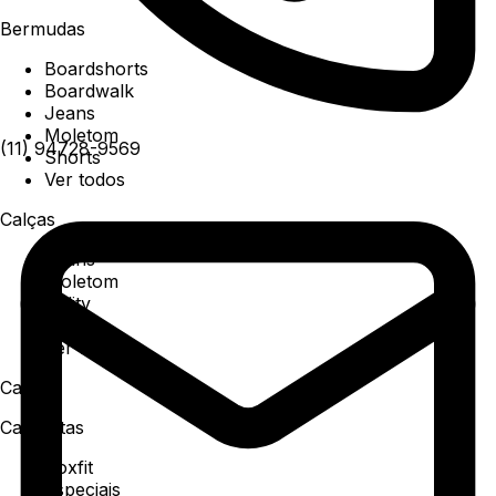
Bermudas
Boardshorts
Boardwalk
Jeans
Moletom
(11) 94728-9569
Shorts
Ver todos
Calças
Jeans
Moletom
Utility
Sarja
Ver todos
Camisa
Camisetas
Boxfit
Especiais