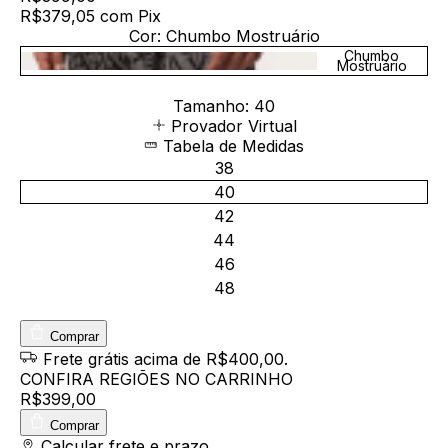
R$379,05
com
Pix
Cor:
Chumbo Mostruário
Chumbo
Mostruário
Tamanho:
40
Provador Virtual
Tabela de Medidas
38
40
42
44
46
48
Comprar
Frete grátis
acima de R$400,00
.
CONFIRA REGIÕES NO CARRINHO
R$399,00
Comprar
Entregas para o CEP:
Calcular frete e prazo