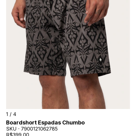
1
/
4
Boardshort Espadas Chumbo
SKU ·
7900121062785
R$399,00