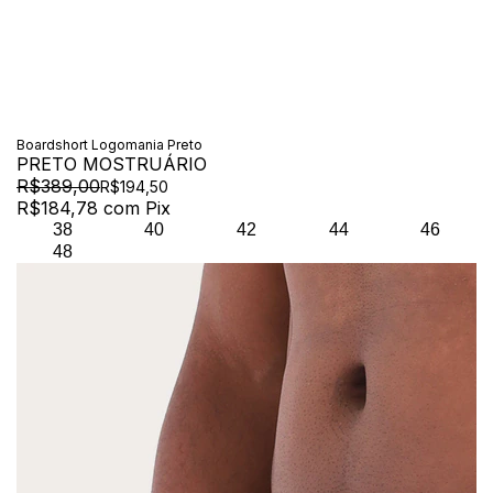
Boardshort Logomania Preto
PRETO MOSTRUÁRIO
R$389,00
R$194,50
R$184,78
com
Pix
38
40
42
44
46
48