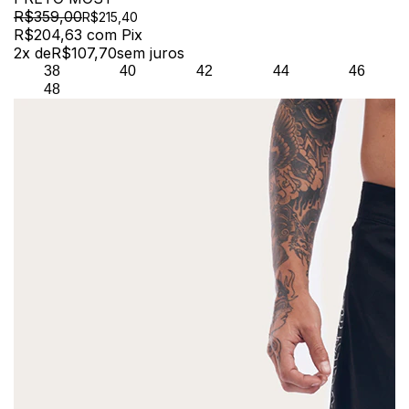
R$359,00
R$215,40
R$204,63
com
Pix
2
x de
R$107,70
sem juros
38
40
42
44
46
48