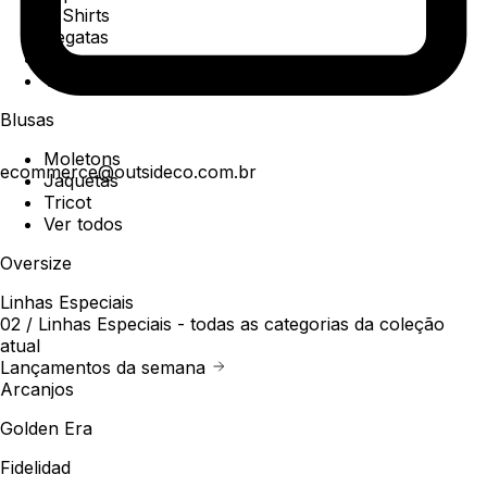
T-Shirts
Regatas
Polo
Ver todos
Blusas
Moletons
ecommerce@outsideco.com.br
Jaquetas
Tricot
Ver todos
Oversize
Linhas Especiais
02 /
Linhas Especiais
- todas as categorias da coleção
atual
Lançamentos da semana
Arcanjos
Golden Era
Fidelidad