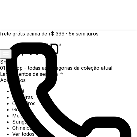
frete grátis acima de r$ 399 · 5x sem juros
Shop
01 /
Shop
- todas as categorias da coleção atual
Lançamentos da semana
Acessórios
Boné
Carteiras
Chaveiros
Gorros
Meias
Sunga
Chinelos
Ver todos