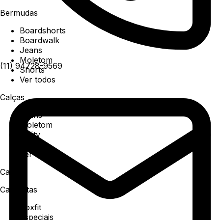
Bermudas
Boardshorts
Boardwalk
Jeans
Moletom
(11) 94728-9569
Shorts
Ver todos
Calças
Jeans
Moletom
Utility
Sarja
Ver todos
Camisa
Camisetas
Boxfit
Especiais