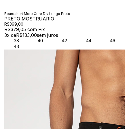
Boardshort More Core Div Longo Preto
PRETO MOSTRUARIO
R$399,00
R$379,05
com
Pix
3
x de
R$133,00
sem juros
38
40
42
44
46
48