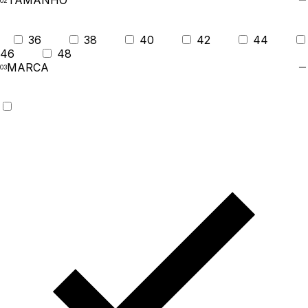
TAMANHO
36
38
40
42
44
46
48
MARCA