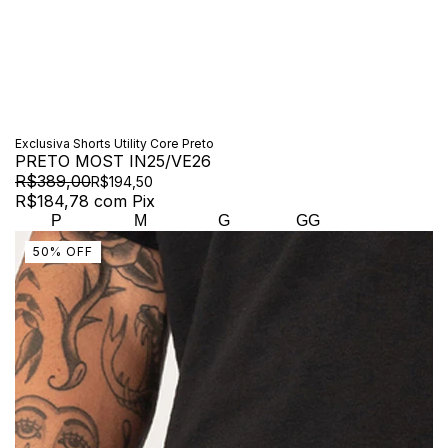
Exclusiva Shorts Utility Core Preto
PRETO MOST IN25/VE26
R$389,00
R$194,50
R$184,78
com
Pix
P
M
G
GG
50
%
OFF