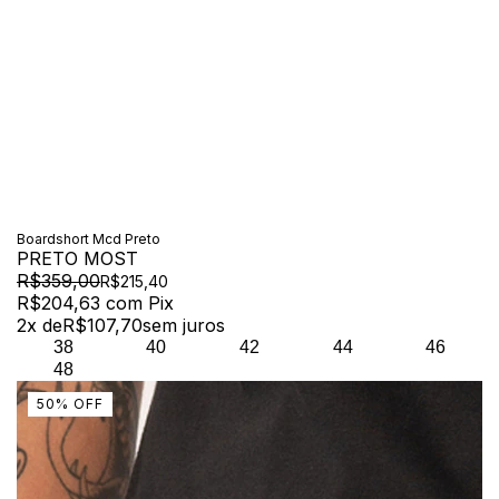
Boardshort Mcd Preto
PRETO MOST
R$359,00
R$215,40
R$204,63
com
Pix
2
x de
R$107,70
sem juros
38
40
42
44
46
48
50
%
OFF