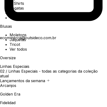
T-Shirts
Regatas
Polo
Ver todos
Blusas
Moletons
ecommerce@outsideco.com.br
Jaquetas
Tricot
Ver todos
Oversize
Linhas Especiais
02 /
Linhas Especiais
- todas as categorias da coleção
atual
Lançamentos da semana
Arcanjos
Golden Era
Fidelidad