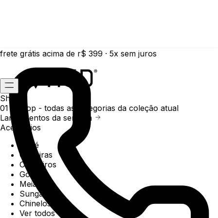
frete grátis acima de r$ 399 · 5x sem juros
Shop
01 /
Shop
- todas as categorias da coleção atual
Lançamentos da semana
Acessórios
Boné
Carteiras
Chaveiros
Gorros
Meias
Sunga
Chinelos
Ver todos