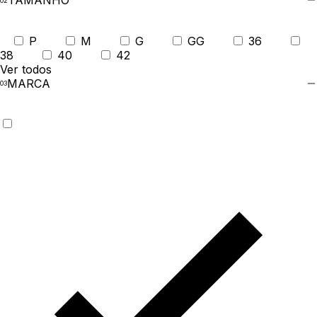
TAMANHO
P
M
G
GG
36
38
40
42
Ver todos
MARCA