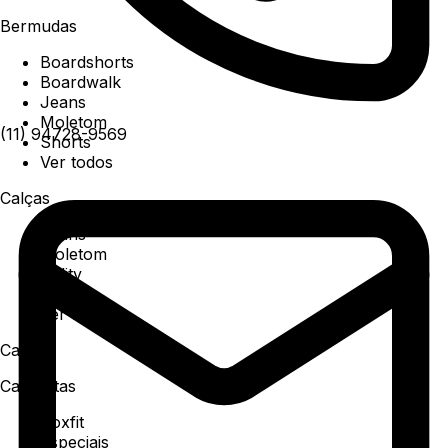
Bermudas
Boardshorts
Boardwalk
Jeans
Moletom
(11) 94728-9569
Shorts
Ver todos
Calças
Jeans
Moletom
Utility
Sarja
Ver todos
Camisa
Camisetas
Boxfit
Especiais