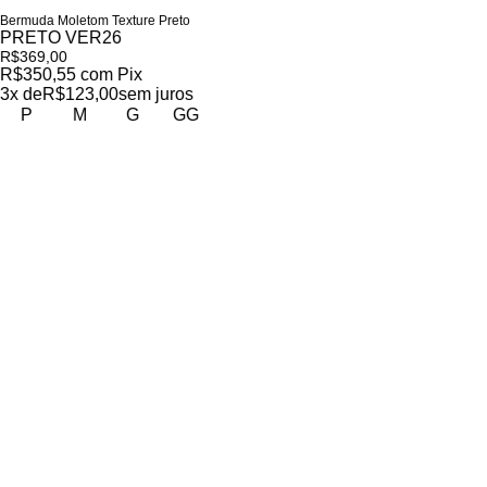
Bermuda Moletom Texture Preto
PRETO VER26
R$369,00
R$350,55
com
Pix
3
x de
R$123,00
sem juros
P
M
G
GG