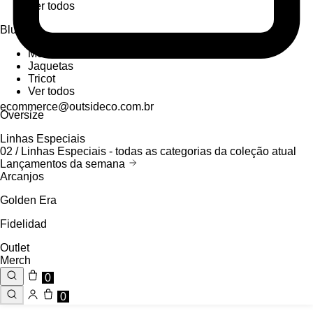
Ver todos
Blusas
Moletons
Jaquetas
Tricot
Ver todos
ecommerce@outsideco.com.br
Oversize
Linhas Especiais
02 /
Linhas Especiais
- todas as categorias da coleção atual
Lançamentos da semana
Arcanjos
Golden Era
Fidelidad
Outlet
Merch
0
0