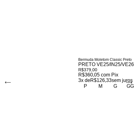
Bermuda Moletom Classic Preto
PRETO VE25/IN25/VE26
R$379,00
R$360,05
com
Pix
3
x de
R$126,33
sem juros
P
M
G
GG