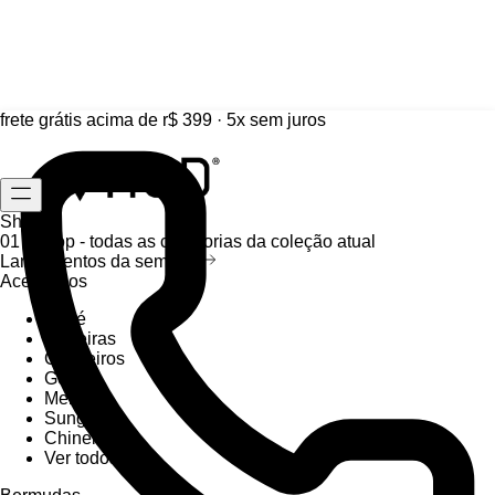
frete grátis acima de r$ 399 · 5x sem juros
Shop
01 /
Shop
- todas as categorias da coleção atual
Lançamentos da semana
Acessórios
Boné
Carteiras
Chaveiros
Gorros
Meias
Sunga
Chinelos
Ver todos