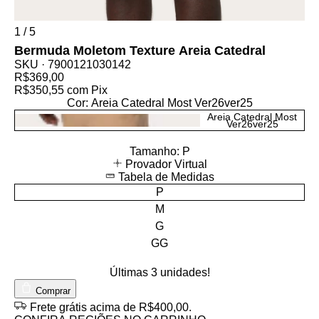
1
/
5
Bermuda Moletom Texture Areia Catedral
SKU ·
7900121030142
R$369,00
R$350,55
com
Pix
Cor:
Areia Catedral Most Ver26ver25
Areia Catedral Most
Ver26ver25
Tamanho:
P
Provador Virtual
Tabela de Medidas
P
M
G
GG
Últimas
3
unidades!
Comprar
Frete grátis
acima de R$400,00
.