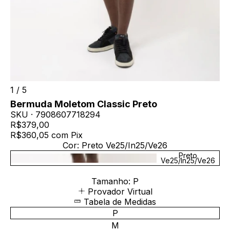
1
/
5
Bermuda Moletom Classic Preto
SKU ·
7908607718294
R$379,00
R$360,05
com
Pix
Cor:
Preto Ve25/In25/Ve26
Preto
Ve25/In25/Ve26
Tamanho:
P
Provador Virtual
Tabela de Medidas
P
M