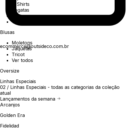
T-Shirts
Regatas
Polo
Ver todos
Blusas
Moletons
ecommerce@outsideco.com.br
Jaquetas
Tricot
Ver todos
Oversize
Linhas Especiais
02 /
Linhas Especiais
- todas as categorias da coleção
atual
Lançamentos da semana
Arcanjos
Golden Era
Fidelidad