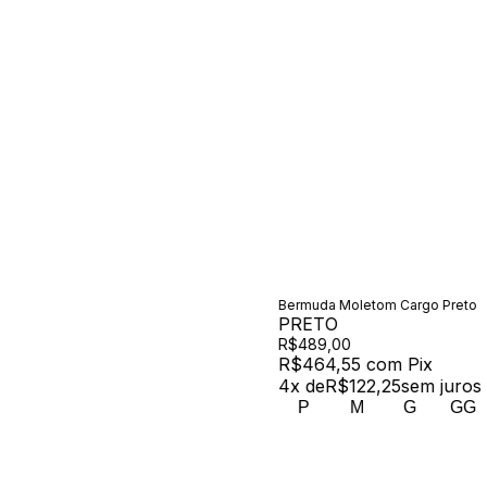
Bermuda Moletom Cargo Preto
PRETO
R$489,00
R$464,55
com
Pix
4
x de
R$122,25
sem juros
P
M
G
GG
00 /
Newsletter