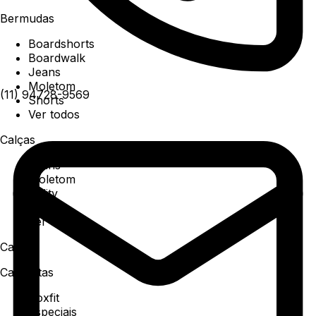
Bermudas
Boardshorts
Boardwalk
Jeans
Moletom
(11) 94728-9569
Shorts
Ver todos
Calças
Jeans
Moletom
Utility
Sarja
Ver todos
Camisa
Camisetas
Boxfit
Especiais