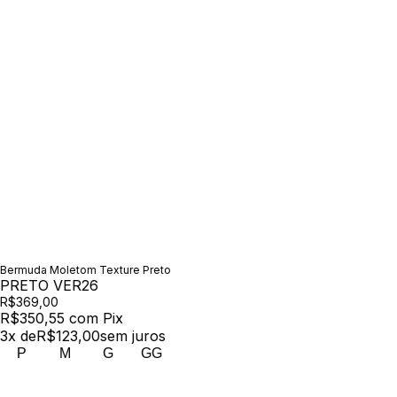
Bermuda Moletom Texture Preto
PRETO VER26
R$369,00
R$350,55
com
Pix
3
x de
R$123,00
sem juros
P
M
G
GG