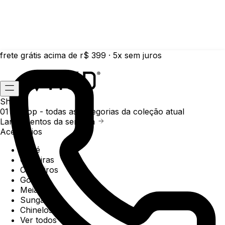
frete grátis acima de r$ 399 · 5x sem juros
Shop
01 /
Shop
- todas as categorias da coleção atual
Lançamentos da semana
Acessórios
Boné
Carteiras
Chaveiros
Gorros
Meias
Sunga
Chinelos
Ver todos