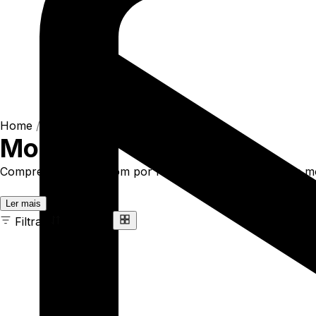
Home
/
Shop
/
Bermudas
/
Moletom
Moletom
Compre online Moletom por R$219,90. Temos bermuda mole
Ler mais
Filtrar
Ordenar
8 ITENS
COR
TAMANHO