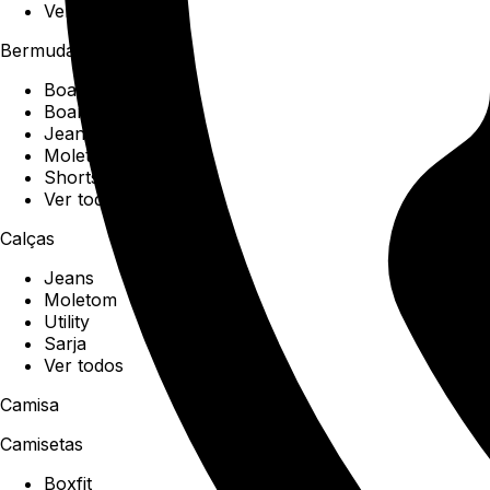
Ver todos
Bermudas
Boardshorts
Boardwalk
Jeans
Moletom
Shorts
Ver todos
Calças
Jeans
Moletom
Utility
Sarja
Ver todos
Camisa
Camisetas
Boxfit