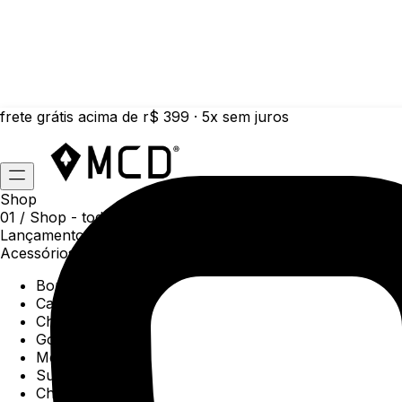
frete grátis acima de r$ 399 · 5x sem juros
Shop
01 /
Shop
- todas as categorias da coleção atual
Lançamentos da semana
Acessórios
Boné
Carteiras
Chaveiros
Gorros
Meias
Sunga
Chinelos