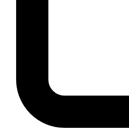
P
M
G
GG
MARCA