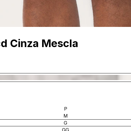
d Cinza Mescla
P
M
G
GG