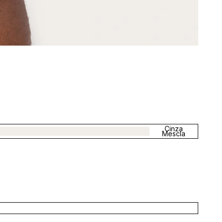
Cinza
Mescla