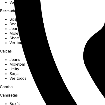
Ver todos
Bermudas
Boardshorts
Boardwalk
Jeans
Moletom
Shorts
Ver todos
Calças
Jeans
Moletom
Utility
Sarja
Ver todos
Camisa
Camisetas
Boxfit