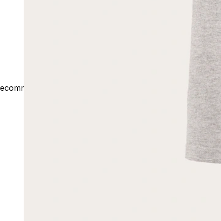
ecommerce@outsideco.com.br