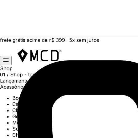
frete grátis acima de r$ 399 · 5x sem juros
Shop
01 /
Shop
- todas as categorias da coleção atual
Lançamentos da semana
Acessórios
Boné
Carteiras
Chaveiros
Gorros
Meias
Sunga
Chinelos