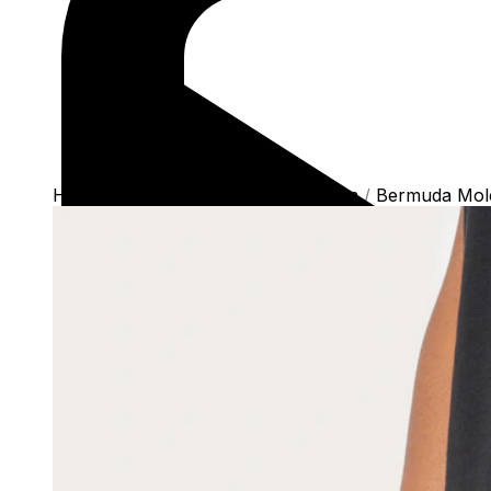
Home
/
Shop
/
Bermudas
/
Moletom
/
Bermuda Mole