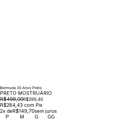
Bermuda 30 Anos Preto
PRETO MOSTRUÁRIO
R$499,00
R$299,40
R$284,43
com
Pix
2
x de
R$149,70
sem juros
P
M
G
GG