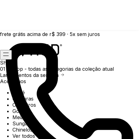
frete grátis acima de r$ 399 · 5x sem juros
Shop
01 /
Shop
- todas as categorias da coleção atual
Lançamentos da semana
Acessórios
Boné
Carteiras
Chaveiros
Gorros
Meias
Sunga
Chinelos
Ver todos