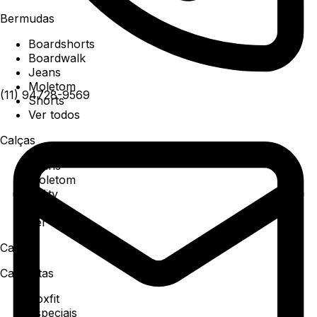
Bermudas
Boardshorts
Boardwalk
Jeans
Moletom
(11) 94728-9569
Shorts
Ver todos
Calças
Jeans
Moletom
Utility
Sarja
Ver todos
Camisa
Camisetas
Boxfit
Especiais