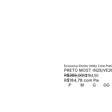
Exclusiva Shorts Utility Core Pre
PRETO MOST IN25/VE2
R$389,00
R$194,50
R$184,78
com
Pix
P
M
G
GG
00 /
Newsletter
Assine nossa newsletter