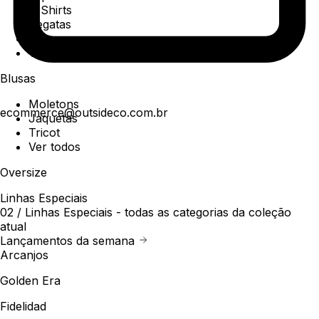
T-Shirts
Regatas
Polo
Ver todos
Blusas
Moletons
ecommerce@outsideco.com.br
Jaquetas
Tricot
Ver todos
Oversize
Linhas Especiais
02 /
Linhas Especiais
- todas as categorias da coleção
atual
Lançamentos da semana
Arcanjos
Golden Era
Fidelidad