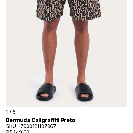
1
/
5
Bermuda Caligraffiti Preto
SKU ·
7900121107967
R$449,00