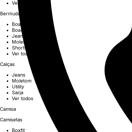
Ver todos
Bermudas
Boardshorts
Boardwalk
Jeans
Moletom
Shorts
Ver todos
Calças
Jeans
Moletom
Utility
Sarja
Ver todos
Camisa
Camisetas
Boxfit