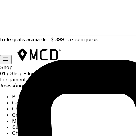
frete grátis acima de r$ 399 · 5x sem juros
Shop
01 /
Shop
- todas as categorias da coleção atual
Lançamentos da semana
Acessórios
Boné
Carteiras
Chaveiros
Gorros
Meias
Sunga
Chinelos