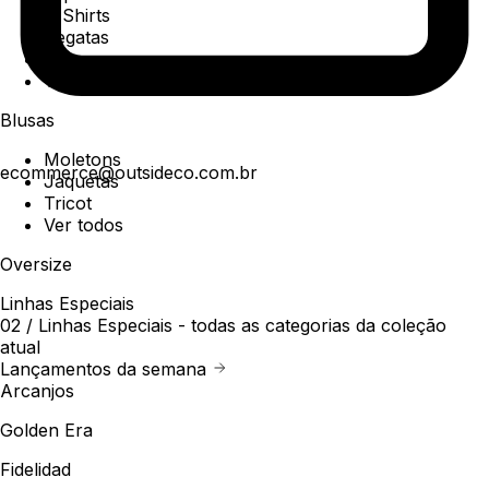
T-Shirts
Regatas
Polo
Ver todos
Blusas
Moletons
ecommerce@outsideco.com.br
Jaquetas
Tricot
Ver todos
Oversize
Linhas Especiais
02 /
Linhas Especiais
- todas as categorias da coleção
atual
Lançamentos da semana
Arcanjos
Golden Era
Fidelidad