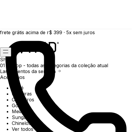
frete grátis acima de r$ 399 · 5x sem juros
Shop
01 /
Shop
- todas as categorias da coleção atual
Lançamentos da semana
Acessórios
Boné
Carteiras
Chaveiros
Gorros
Meias
Sunga
Chinelos
Ver todos