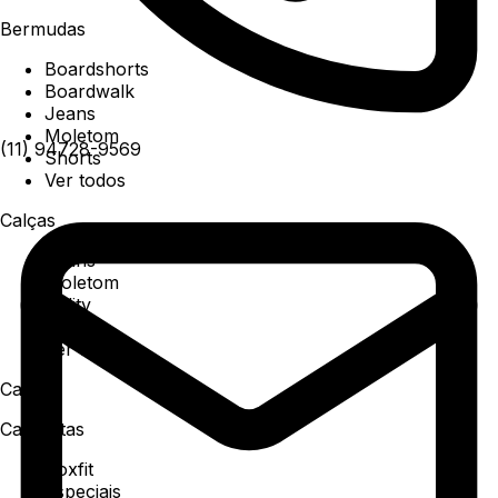
Bermudas
Boardshorts
Boardwalk
Jeans
Moletom
(11) 94728-9569
Shorts
Ver todos
Calças
Jeans
Moletom
Utility
Sarja
Ver todos
Camisa
Camisetas
Boxfit
Especiais