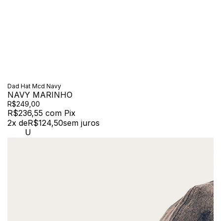
Dad Hat Mcd Navy
NAVY MARINHO
R$249,00
R$236,55
com
Pix
2
x de
R$124,50
sem juros
U