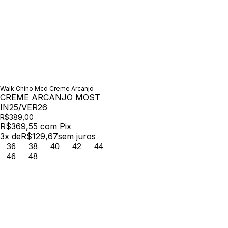
Walk Chino Mcd Creme Arcanjo
CREME ARCANJO MOST
IN25/VER26
R$389,00
R$369,55
com
Pix
3
x de
R$129,67
sem juros
36
38
40
42
44
46
48