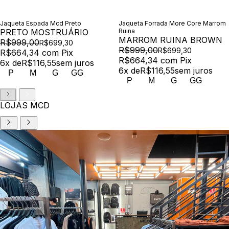
Jaqueta Espada Mcd Preto
Jaqueta Forrada More Core Marrom
PRETO MOSTRUÁRIO
Ruina
MARROM RUINA BROWN
R$999,00
R$699,30
R$999,00
R$699,30
R$664,34
com
Pix
R$664,34
com
Pix
6
x de
R$116,55
sem juros
6
x de
R$116,55
sem juros
P
M
G
GG
P
M
G
GG
LOJAS MCD