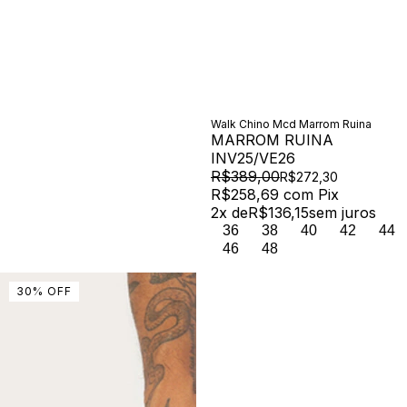
Walk Chino Mcd Marrom Ruina
MARROM RUINA
INV25/VE26
R$389,00
R$272,30
R$258,69
com
Pix
2
x de
R$136,15
sem juros
36
38
40
42
44
46
48
30
%
OFF