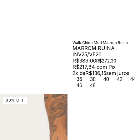
Walk Chino Mcd Marrom Ruina
MARROM RUINA
INV25/VE26
R$389,00
R$272,30
R$217,84
com
Pix
2
x de
R$136,15
sem juros
36
38
40
42
44
46
48
30
%
OFF