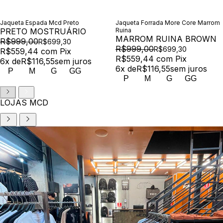
Jaqueta Espada Mcd Preto
Jaqueta Forrada More Core Marrom
PRETO MOSTRUÁRIO
Ruina
MARROM RUINA BROWN
R$999,00
R$699,30
R$999,00
R$699,30
R$559,44
com
Pix
R$559,44
com
Pix
6
x de
R$116,55
sem juros
6
x de
R$116,55
sem juros
P
M
G
GG
P
M
G
GG
LOJAS MCD