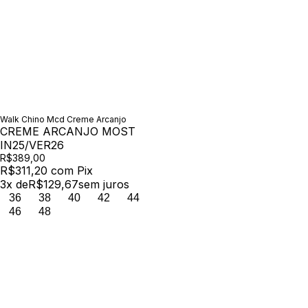
Walk Chino Mcd Creme Arcanjo
CREME ARCANJO MOST
IN25/VER26
R$389,00
R$311,20
com
Pix
3
x de
R$129,67
sem juros
36
38
40
42
44
46
48