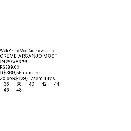
Walk Chino Mcd Creme Arcanjo
CREME ARCANJO MOST
IN25/VER26
R$389,00
R$369,55
com
Pix
3
x de
R$129,67
sem juros
36
38
40
42
44
46
48