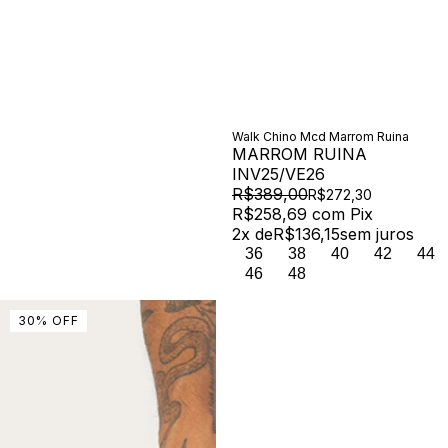
Walk Chino Mcd Marrom Ruina
MARROM RUINA
INV25/VE26
R$389,00
R$272,30
R$258,69
com
Pix
2
x de
R$136,15
sem juros
36
38
40
42
44
46
48
30
%
OFF