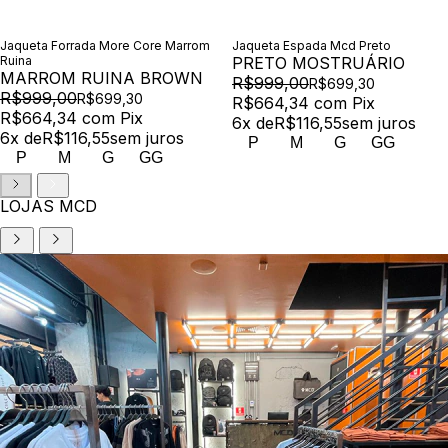
Jaqueta Forrada More Core Marrom
Jaqueta Espada Mcd Preto
Ruina
PRETO MOSTRUÁRIO
MARROM RUINA BROWN
R$999,00
R$699,30
R$999,00
R$699,30
R$664,34
com
Pix
R$664,34
com
Pix
6
x de
R$116,55
sem juros
6
x de
R$116,55
sem juros
P
M
G
GG
P
M
G
GG
LOJAS MCD