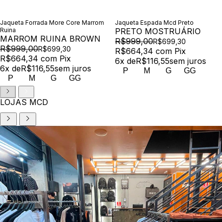
Jaqueta Forrada More Core Marrom
Jaqueta Espada Mcd Preto
Ruina
PRETO MOSTRUÁRIO
MARROM RUINA BROWN
R$999,00
R$699,30
R$999,00
R$699,30
R$664,34
com
Pix
R$664,34
com
Pix
6
x de
R$116,55
sem juros
6
x de
R$116,55
sem juros
P
M
G
GG
P
M
G
GG
LOJAS MCD