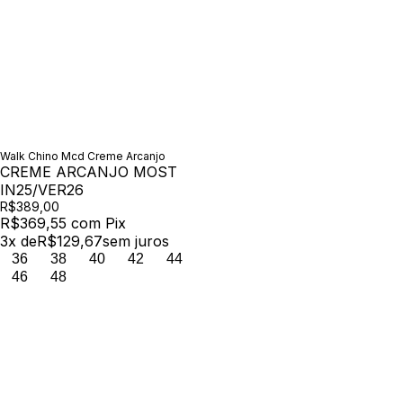
Walk Chino Mcd Creme Arcanjo
CREME ARCANJO MOST
IN25/VER26
R$389,00
R$369,55
com
Pix
3
x de
R$129,67
sem juros
36
38
40
42
44
46
48