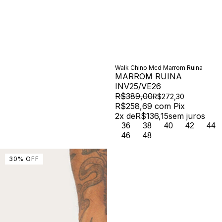
Walk Chino Mcd Marrom Ruina
MARROM RUINA
INV25/VE26
R$389,00
R$272,30
R$258,69
com
Pix
2
x de
R$136,15
sem juros
36
38
40
42
44
46
48
30
%
OFF