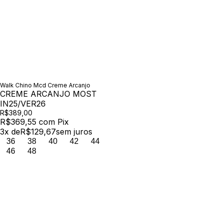
Walk Chino Mcd Creme Arcanjo
CREME ARCANJO MOST
IN25/VER26
R$389,00
R$369,55
com
Pix
3
x de
R$129,67
sem juros
36
38
40
42
44
46
48