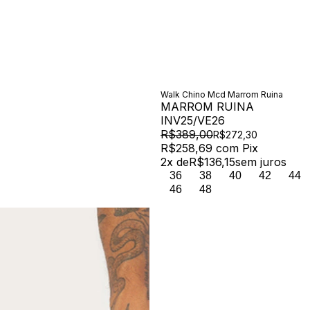
Walk Chino Mcd Marrom Ruina
MARROM RUINA
INV25/VE26
R$389,00
R$272,30
R$258,69
com
Pix
2
x de
R$136,15
sem juros
36
38
40
42
44
46
48