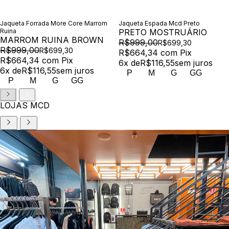
Jaqueta Forrada More Core Marrom
Jaqueta Espada Mcd Preto
Ruina
PRETO MOSTRUÁRIO
MARROM RUINA BROWN
R$999,00
R$699,30
R$999,00
R$699,30
R$664,34
com
Pix
R$664,34
com
Pix
6
x de
R$116,55
sem juros
6
x de
R$116,55
sem juros
P
M
G
GG
P
M
G
GG
LOJAS MCD