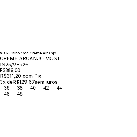
Walk Chino Mcd Creme Arcanjo
CREME ARCANJO MOST
IN25/VER26
R$389,00
R$311,20
com
Pix
3
x de
R$129,67
sem juros
36
38
40
42
44
46
48