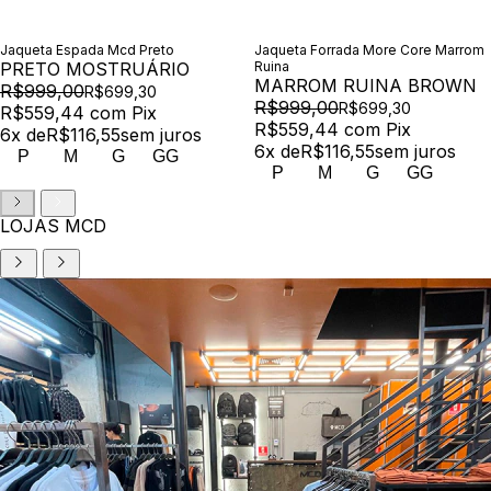
Jaqueta Espada Mcd Preto
Jaqueta Forrada More Core Marrom
PRETO MOSTRUÁRIO
Ruina
MARROM RUINA BROWN
R$999,00
R$699,30
R$999,00
R$699,30
R$559,44
com
Pix
R$559,44
com
Pix
6
x de
R$116,55
sem juros
6
x de
R$116,55
sem juros
P
M
G
GG
P
M
G
GG
LOJAS MCD