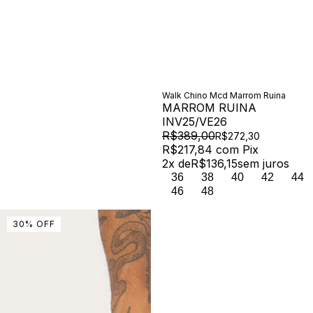
Walk Chino Mcd Marrom Ruina
MARROM RUINA
INV25/VE26
R$389,00
R$272,30
R$217,84
com
Pix
2
x de
R$136,15
sem juros
36
38
40
42
44
46
48
30
%
OFF