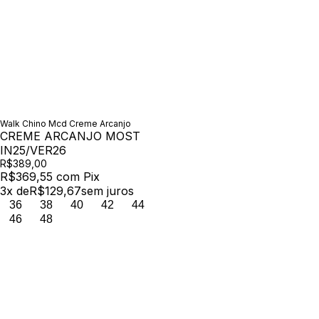
Walk Chino Mcd Creme Arcanjo
CREME ARCANJO MOST
IN25/VER26
R$389,00
R$369,55
com
Pix
3
x de
R$129,67
sem juros
36
38
40
42
44
46
48