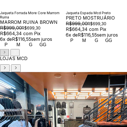
Jaqueta Forrada More Core Marrom
Jaqueta Espada Mcd Preto
Ruina
PRETO MOSTRUÁRIO
MARROM RUINA BROWN
R$999,00
R$699,30
R$999,00
R$699,30
R$664,34
com
Pix
R$664,34
com
Pix
6
x de
R$116,55
sem juros
6
x de
R$116,55
sem juros
P
M
G
GG
P
M
G
GG
LOJAS MCD