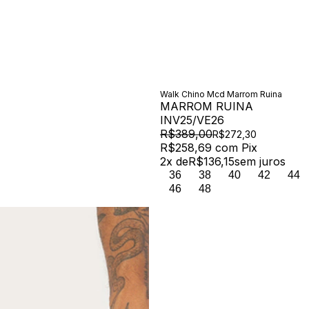
Walk Chino Mcd Marrom Ruina
MARROM RUINA
INV25/VE26
R$389,00
R$272,30
R$258,69
com
Pix
2
x de
R$136,15
sem juros
36
38
40
42
44
46
48