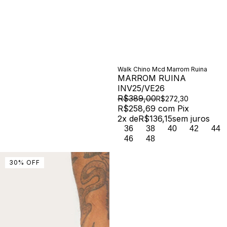
Walk Chino Mcd Marrom Ruina
MARROM RUINA
INV25/VE26
R$389,00
R$272,30
R$258,69
com
Pix
2
x de
R$136,15
sem juros
36
38
40
42
44
46
48
30
%
OFF