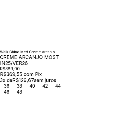
Walk Chino Mcd Creme Arcanjo
CREME ARCANJO MOST
IN25/VER26
R$389,00
R$369,55
com
Pix
3
x de
R$129,67
sem juros
36
38
40
42
44
46
48