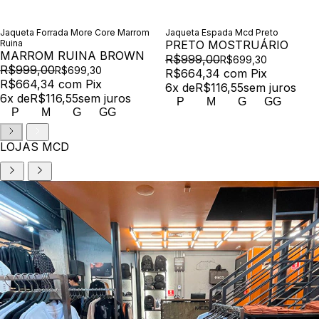
Jaqueta Forrada More Core Marrom
Jaqueta Espada Mcd Preto
Ruina
PRETO MOSTRUÁRIO
MARROM RUINA BROWN
R$999,00
R$699,30
R$999,00
R$699,30
R$664,34
com
Pix
R$664,34
com
Pix
6
x de
R$116,55
sem juros
6
x de
R$116,55
sem juros
P
M
G
GG
P
M
G
GG
LOJAS MCD