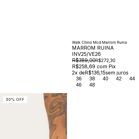
Walk Chino Mcd Marrom Ruina
MARROM RUINA
INV25/VE26
R$389,00
R$272,30
R$258,69
com
Pix
2
x de
R$136,15
sem juros
36
38
40
42
44
46
48
30
%
OFF