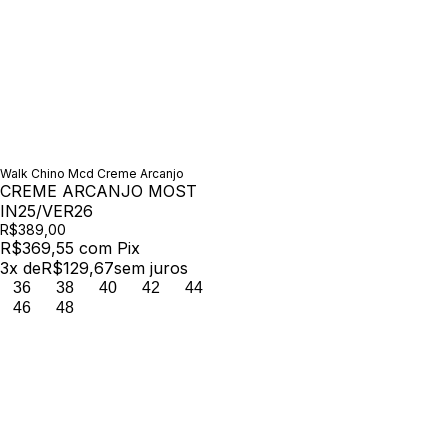
Walk Chino Mcd Creme Arcanjo
CREME ARCANJO MOST
IN25/VER26
R$389,00
R$369,55
com
Pix
3
x de
R$129,67
sem juros
36
38
40
42
44
46
48