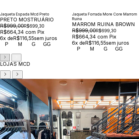
Jaqueta Espada Mcd Preto
Jaqueta Forrada More Core Marrom
PRETO MOSTRUÁRIO
Ruina
MARROM RUINA BROWN
R$999,00
R$699,30
R$999,00
R$699,30
R$664,34
com
Pix
R$664,34
com
Pix
6
x de
R$116,55
sem juros
6
x de
R$116,55
sem juros
P
M
G
GG
P
M
G
GG
LOJAS MCD