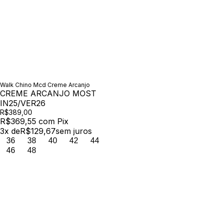
Walk Chino Mcd Creme Arcanjo
CREME ARCANJO MOST
IN25/VER26
R$389,00
R$369,55
com
Pix
3
x de
R$129,67
sem juros
36
38
40
42
44
46
48