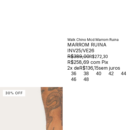
Walk Chino Mcd Marrom Ruina
MARROM RUINA
INV25/VE26
R$389,00
R$272,30
R$258,69
com
Pix
2
x de
R$136,15
sem juros
36
38
40
42
44
46
48
30
%
OFF