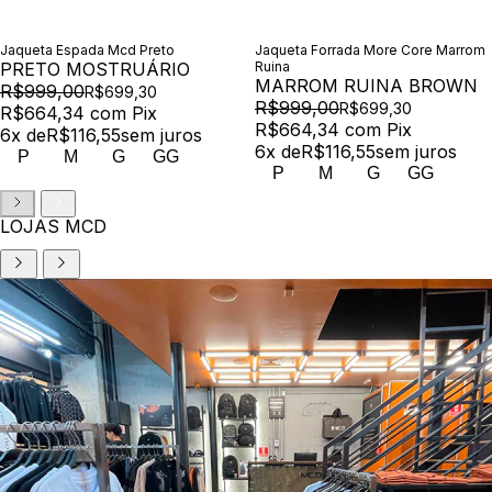
Jaqueta Espada Mcd Preto
Jaqueta Forrada More Core Marrom
PRETO MOSTRUÁRIO
Ruina
MARROM RUINA BROWN
R$999,00
R$699,30
R$999,00
R$699,30
R$664,34
com
Pix
R$664,34
com
Pix
6
x de
R$116,55
sem juros
6
x de
R$116,55
sem juros
P
M
G
GG
P
M
G
GG
LOJAS MCD