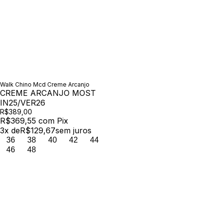
Walk Chino Mcd Creme Arcanjo
CREME ARCANJO MOST
IN25/VER26
R$389,00
R$369,55
com
Pix
3
x de
R$129,67
sem juros
36
38
40
42
44
46
48