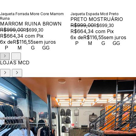
Jaqueta Forrada More Core Marrom
Jaqueta Espada Mcd Preto
Ruina
PRETO MOSTRUÁRIO
MARROM RUINA BROWN
R$999,00
R$699,30
R$999,00
R$699,30
R$664,34
com
Pix
R$664,34
com
Pix
6
x de
R$116,55
sem juros
6
x de
R$116,55
sem juros
P
M
G
GG
P
M
G
GG
LOJAS MCD