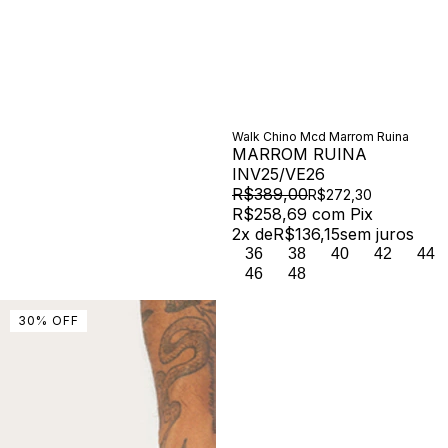
Walk Chino Mcd Marrom Ruina
MARROM RUINA
INV25/VE26
R$389,00
R$272,30
R$258,69
com
Pix
2
x de
R$136,15
sem juros
36
38
40
42
44
46
48
30
%
OFF