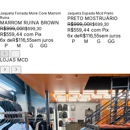
Jaqueta Forrada More Core Marrom
Jaqueta Espada Mcd Preto
Ruina
PRETO MOSTRUÁRIO
MARROM RUINA BROWN
R$999,00
R$699,30
R$999,00
R$699,30
R$559,44
com
Pix
R$559,44
com
Pix
6
x de
R$116,55
sem juros
6
x de
R$116,55
sem juros
P
M
G
GG
P
M
G
GG
LOJAS MCD