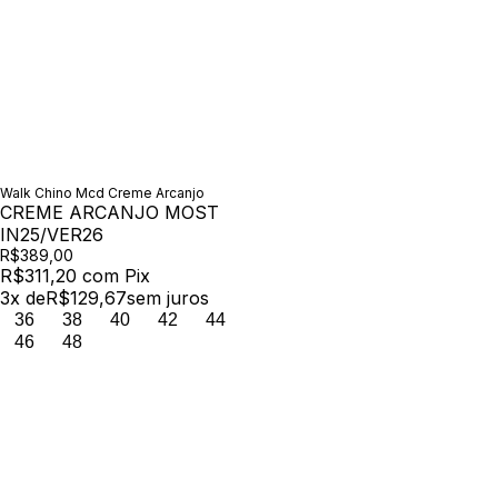
Walk Chino Mcd Creme Arcanjo
CREME ARCANJO MOST
IN25/VER26
R$389,00
R$311,20
com
Pix
3
x de
R$129,67
sem juros
36
38
40
42
44
46
48