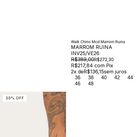
Walk Chino Mcd Marrom Ruina
MARROM RUINA
INV25/VE26
R$389,00
R$272,30
R$217,84
com
Pix
2
x de
R$136,15
sem juros
36
38
40
42
44
46
48
30
%
OFF