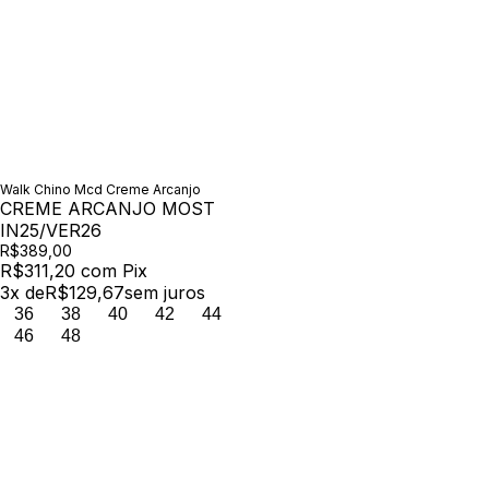
Walk Chino Mcd Creme Arcanjo
CREME ARCANJO MOST
IN25/VER26
R$389,00
R$311,20
com
Pix
3
x de
R$129,67
sem juros
36
38
40
42
44
46
48