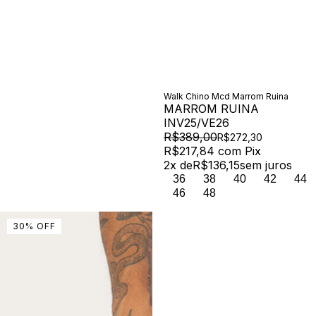
Walk Chino Mcd Marrom Ruina
MARROM RUINA
INV25/VE26
R$389,00
R$272,30
R$217,84
com
Pix
2
x de
R$136,15
sem juros
36
38
40
42
44
46
48
30
%
OFF