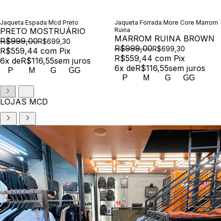
Jaqueta Espada Mcd Preto
Jaqueta Forrada More Core Marrom
PRETO MOSTRUÁRIO
Ruina
MARROM RUINA BROWN
R$999,00
R$699,30
R$999,00
R$699,30
R$559,44
com
Pix
R$559,44
com
Pix
6
x de
R$116,55
sem juros
6
x de
R$116,55
sem juros
P
M
G
GG
P
M
G
GG
LOJAS MCD