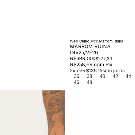
Walk Chino Mcd Marrom Ruina
MARROM RUINA
INV25/VE26
R$389,00
R$272,30
R$258,69
com
Pix
2
x de
R$136,15
sem juros
36
38
40
42
44
46
48