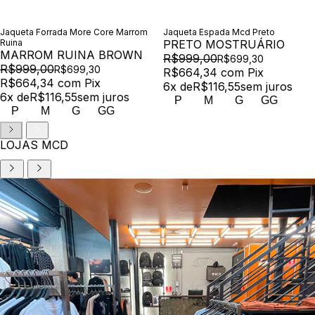
Jaqueta Forrada More Core Marrom
Jaqueta Espada Mcd Preto
Ruina
PRETO MOSTRUÁRIO
MARROM RUINA BROWN
R$999,00
R$699,30
R$999,00
R$699,30
R$664,34
com
Pix
R$664,34
com
Pix
6
x de
R$116,55
sem juros
6
x de
R$116,55
sem juros
P
M
G
GG
P
M
G
GG
LOJAS MCD