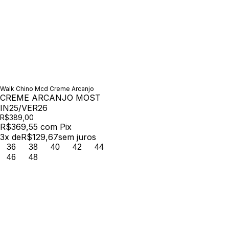
Walk Chino Mcd Creme Arcanjo
CREME ARCANJO MOST
IN25/VER26
R$389,00
R$369,55
com
Pix
3
x de
R$129,67
sem juros
36
38
40
42
44
46
48