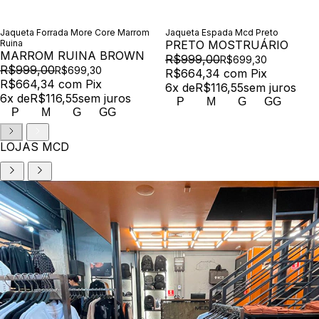
Jaqueta Forrada More Core Marrom
Jaqueta Espada Mcd Preto
Ruina
PRETO MOSTRUÁRIO
MARROM RUINA BROWN
R$999,00
R$699,30
R$999,00
R$699,30
R$664,34
com
Pix
R$664,34
com
Pix
6
x de
R$116,55
sem juros
6
x de
R$116,55
sem juros
P
M
G
GG
P
M
G
GG
LOJAS MCD