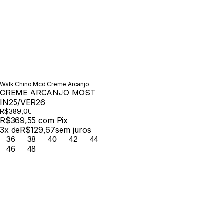
Walk Chino Mcd Creme Arcanjo
CREME ARCANJO MOST
IN25/VER26
R$389,00
R$369,55
com
Pix
3
x de
R$129,67
sem juros
36
38
40
42
44
46
48