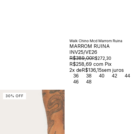
Walk Chino Mcd Marrom Ruina
MARROM RUINA
INV25/VE26
R$389,00
R$272,30
R$258,69
com
Pix
2
x de
R$136,15
sem juros
36
38
40
42
44
46
48
30
%
OFF