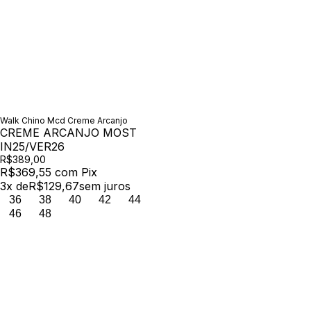
Walk Chino Mcd Creme Arcanjo
CREME ARCANJO MOST
IN25/VER26
R$389,00
R$369,55
com
Pix
3
x de
R$129,67
sem juros
36
38
40
42
44
46
48