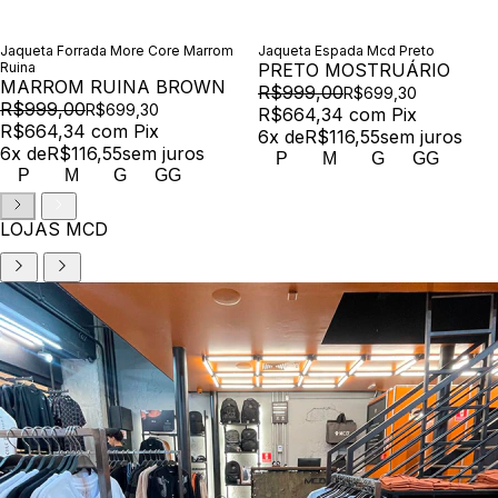
Jaqueta Forrada More Core Marrom
Jaqueta Espada Mcd Preto
Ruina
PRETO MOSTRUÁRIO
MARROM RUINA BROWN
R$999,00
R$699,30
R$999,00
R$699,30
R$664,34
com
Pix
R$664,34
com
Pix
6
x de
R$116,55
sem juros
6
x de
R$116,55
sem juros
P
M
G
GG
P
M
G
GG
LOJAS MCD