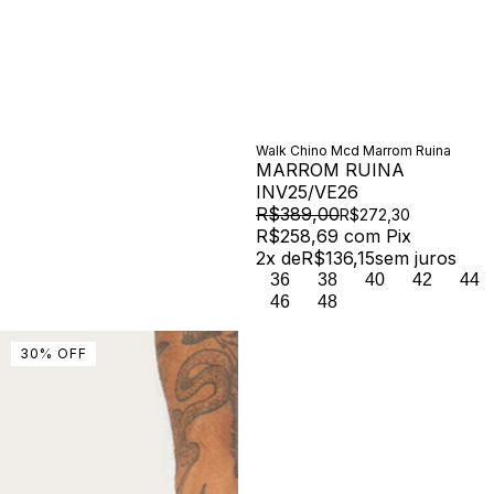
Walk Chino Mcd Marrom Ruina
MARROM RUINA
INV25/VE26
R$389,00
R$272,30
R$258,69
com
Pix
2
x de
R$136,15
sem juros
36
38
40
42
44
46
48
30
%
OFF