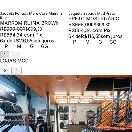
Jaqueta Forrada More Core Marrom
Jaqueta Espada Mcd Preto
Ruina
PRETO MOSTRUÁRIO
MARROM RUINA BROWN
R$999,00
R$699,30
R$999,00
R$699,30
R$664,34
com
Pix
R$664,34
com
Pix
6
x de
R$116,55
sem juros
6
x de
R$116,55
sem juros
P
M
G
GG
P
M
G
GG
LOJAS MCD