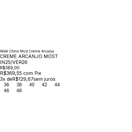
Walk Chino Mcd Creme Arcanjo
CREME ARCANJO MOST
IN25/VER26
R$389,00
R$369,55
com
Pix
3
x de
R$129,67
sem juros
36
38
40
42
44
46
48