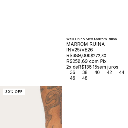
Walk Chino Mcd Marrom Ruina
MARROM RUINA
INV25/VE26
R$389,00
R$272,30
R$258,69
com
Pix
2
x de
R$136,15
sem juros
36
38
40
42
44
46
48
30
%
OFF