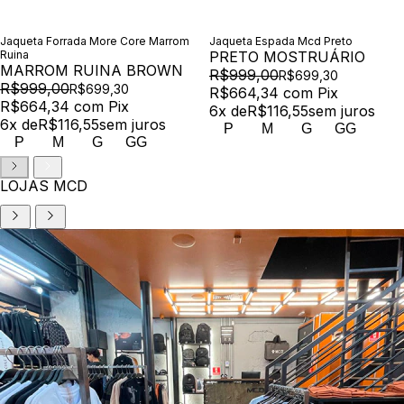
Jaqueta Forrada More Core Marrom
Jaqueta Espada Mcd Preto
Ruina
PRETO MOSTRUÁRIO
MARROM RUINA BROWN
R$999,00
R$699,30
R$999,00
R$699,30
R$664,34
com
Pix
R$664,34
com
Pix
6
x de
R$116,55
sem juros
6
x de
R$116,55
sem juros
P
M
G
GG
P
M
G
GG
LOJAS MCD