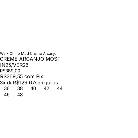
Walk Chino Mcd Creme Arcanjo
CREME ARCANJO MOST
IN25/VER26
R$389,00
R$369,55
com
Pix
3
x de
R$129,67
sem juros
36
38
40
42
44
46
48