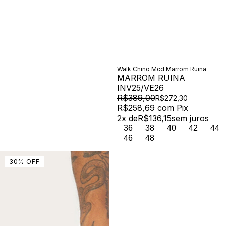
Walk Chino Mcd Marrom Ruina
MARROM RUINA
INV25/VE26
R$389,00
R$272,30
R$258,69
com
Pix
2
x de
R$136,15
sem juros
36
38
40
42
44
46
48
30
%
OFF