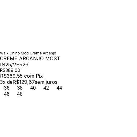
Walk Chino Mcd Creme Arcanjo
CREME ARCANJO MOST
IN25/VER26
R$389,00
R$369,55
com
Pix
3
x de
R$129,67
sem juros
36
38
40
42
44
46
48