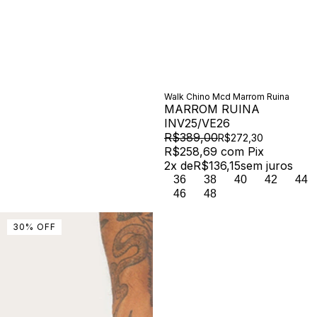
Walk Chino Mcd Marrom Ruina
MARROM RUINA
INV25/VE26
R$389,00
R$272,30
R$258,69
com
Pix
2
x de
R$136,15
sem juros
36
38
40
42
44
46
48
30
%
OFF