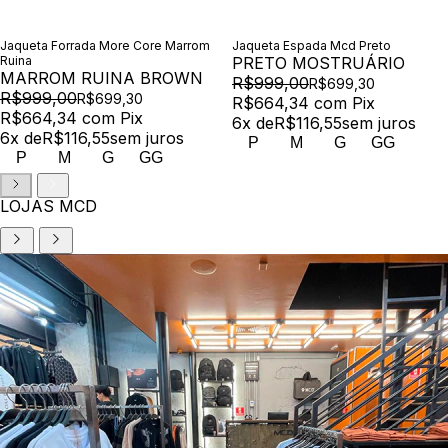
Jaqueta Forrada More Core Marrom
Jaqueta Espada Mcd Preto
Ruina
PRETO MOSTRUÁRIO
MARROM RUINA BROWN
R$999,00
R$699,30
R$999,00
R$699,30
R$664,34
com
Pix
R$664,34
com
Pix
6
x de
R$116,55
sem juros
6
x de
R$116,55
sem juros
P
M
G
GG
P
M
G
GG
LOJAS MCD