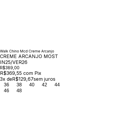
Walk Chino Mcd Creme Arcanjo
CREME ARCANJO MOST
IN25/VER26
R$389,00
R$369,55
com
Pix
3
x de
R$129,67
sem juros
36
38
40
42
44
46
48