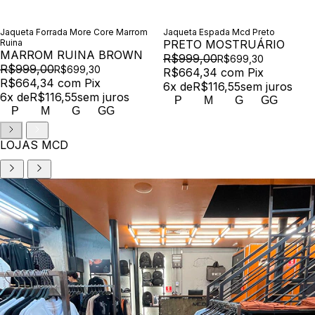
Jaqueta Forrada More Core Marrom
Jaqueta Espada Mcd Preto
Ruina
PRETO MOSTRUÁRIO
MARROM RUINA BROWN
R$999,00
R$699,30
R$999,00
R$699,30
R$664,34
com
Pix
R$664,34
com
Pix
6
x de
R$116,55
sem juros
6
x de
R$116,55
sem juros
P
M
G
GG
P
M
G
GG
LOJAS MCD