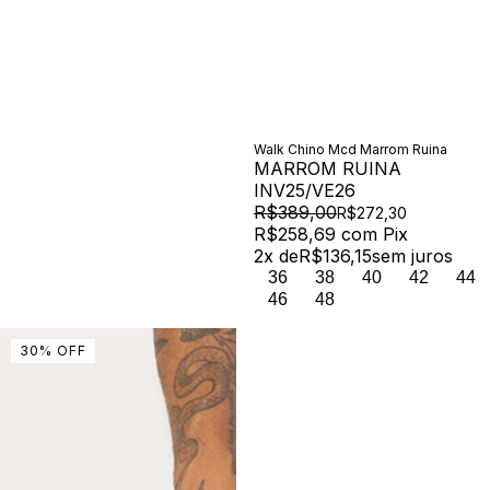
Walk Chino Mcd Marrom Ruina
MARROM RUINA
INV25/VE26
R$389,00
R$272,30
R$258,69
com
Pix
2
x de
R$136,15
sem juros
36
38
40
42
44
46
48
30
%
OFF