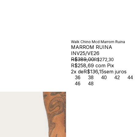
Walk Chino Mcd Marrom Ruina
MARROM RUINA
INV25/VE26
R$389,00
R$272,30
R$258,69
com
Pix
2
x de
R$136,15
sem juros
36
38
40
42
44
46
48