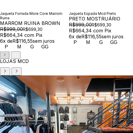
Jaqueta Forrada More Core Marrom
Jaqueta Espada Mcd Preto
Ruina
PRETO MOSTRUÁRIO
MARROM RUINA BROWN
R$999,00
R$699,30
R$999,00
R$699,30
R$664,34
com
Pix
R$664,34
com
Pix
6
x de
R$116,55
sem juros
6
x de
R$116,55
sem juros
P
M
G
GG
P
M
G
GG
LOJAS MCD