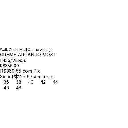
Walk Chino Mcd Creme Arcanjo
CREME ARCANJO MOST
IN25/VER26
R$389,00
R$369,55
com
Pix
3
x de
R$129,67
sem juros
36
38
40
42
44
46
48