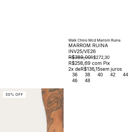
Walk Chino Mcd Marrom Ruina
MARROM RUINA
INV25/VE26
R$389,00
R$272,30
R$258,69
com
Pix
2
x de
R$136,15
sem juros
36
38
40
42
44
46
48
30
%
OFF