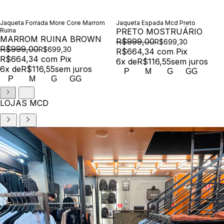
Jaqueta Forrada More Core Marrom
Jaqueta Espada Mcd Preto
Ruina
PRETO MOSTRUÁRIO
MARROM RUINA BROWN
R$999,00
R$699,30
R$999,00
R$699,30
R$664,34
com
Pix
R$664,34
com
Pix
6
x de
R$116,55
sem juros
6
x de
R$116,55
sem juros
P
M
G
GG
P
M
G
GG
LOJAS MCD