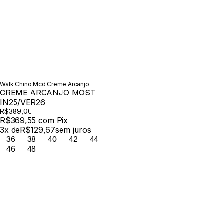
Walk Chino Mcd Creme Arcanjo
CREME ARCANJO MOST
IN25/VER26
R$389,00
R$369,55
com
Pix
3
x de
R$129,67
sem juros
36
38
40
42
44
46
48