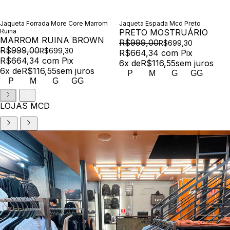
Jaqueta Forrada More Core Marrom
Jaqueta Espada Mcd Preto
Ruina
PRETO MOSTRUÁRIO
MARROM RUINA BROWN
R$999,00
R$699,30
R$999,00
R$699,30
R$664,34
com
Pix
R$664,34
com
Pix
6
x de
R$116,55
sem juros
6
x de
R$116,55
sem juros
P
M
G
GG
P
M
G
GG
LOJAS MCD