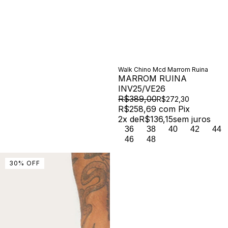
Walk Chino Mcd Marrom Ruina
MARROM RUINA
INV25/VE26
R$389,00
R$272,30
R$258,69
com
Pix
2
x de
R$136,15
sem juros
36
38
40
42
44
46
48
30
%
OFF