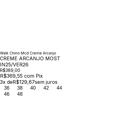
Walk Chino Mcd Creme Arcanjo
CREME ARCANJO MOST
IN25/VER26
R$389,00
R$369,55
com
Pix
3
x de
R$129,67
sem juros
36
38
40
42
44
46
48