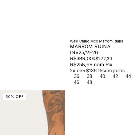
Walk Chino Mcd Marrom Ruina
MARROM RUINA
INV25/VE26
R$389,00
R$272,30
R$258,69
com
Pix
2
x de
R$136,15
sem juros
36
38
40
42
44
46
48
30
%
OFF