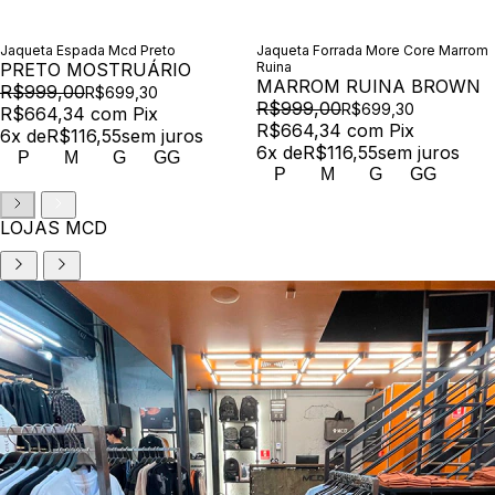
Jaqueta Espada Mcd Preto
Jaqueta Forrada More Core Marrom
PRETO MOSTRUÁRIO
Ruina
MARROM RUINA BROWN
R$999,00
R$699,30
R$999,00
R$699,30
R$664,34
com
Pix
R$664,34
com
Pix
6
x de
R$116,55
sem juros
6
x de
R$116,55
sem juros
P
M
G
GG
P
M
G
GG
LOJAS MCD