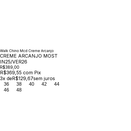
Walk Chino Mcd Creme Arcanjo
CREME ARCANJO MOST
IN25/VER26
R$389,00
R$369,55
com
Pix
3
x de
R$129,67
sem juros
36
38
40
42
44
46
48