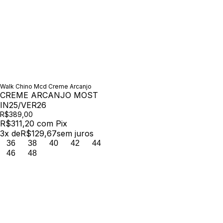
Walk Chino Mcd Creme Arcanjo
CREME ARCANJO MOST
IN25/VER26
R$389,00
R$311,20
com
Pix
3
x de
R$129,67
sem juros
36
38
40
42
44
46
48