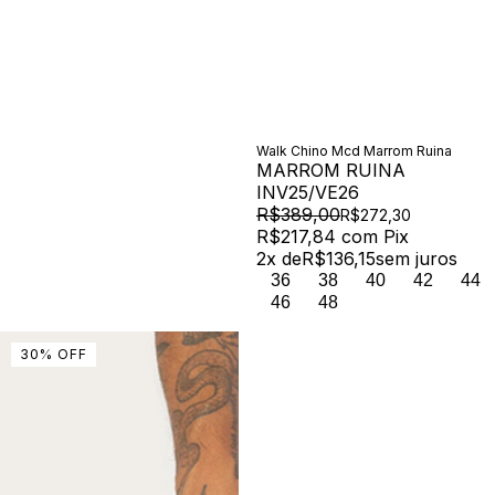
Walk Chino Mcd Marrom Ruina
MARROM RUINA
INV25/VE26
R$389,00
R$272,30
R$217,84
com
Pix
2
x de
R$136,15
sem juros
36
38
40
42
44
46
48
30
%
OFF