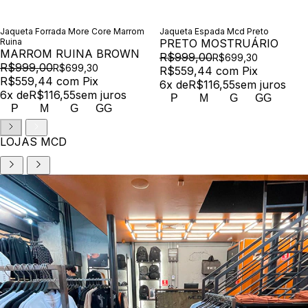
Jaqueta Forrada More Core Marrom
Jaqueta Espada Mcd Preto
Ruina
PRETO MOSTRUÁRIO
MARROM RUINA BROWN
R$999,00
R$699,30
R$999,00
R$699,30
R$559,44
com
Pix
R$559,44
com
Pix
6
x de
R$116,55
sem juros
6
x de
R$116,55
sem juros
P
M
G
GG
P
M
G
GG
LOJAS MCD