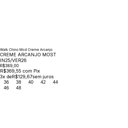
Walk Chino Mcd Creme Arcanjo
CREME ARCANJO MOST
IN25/VER26
R$389,00
R$369,55
com
Pix
3
x de
R$129,67
sem juros
36
38
40
42
44
46
48