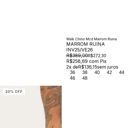
Walk Chino Mcd Marrom Ruina
MARROM RUINA
INV25/VE26
R$389,00
R$272,30
R$258,69
com
Pix
2
x de
R$136,15
sem juros
36
38
40
42
44
46
48
30
%
OFF