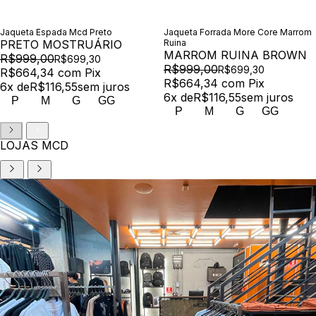
Jaqueta Espada Mcd Preto
Jaqueta Forrada More Core Marrom
PRETO MOSTRUÁRIO
Ruina
MARROM RUINA BROWN
R$999,00
R$699,30
R$999,00
R$699,30
R$664,34
com
Pix
R$664,34
com
Pix
6
x de
R$116,55
sem juros
6
x de
R$116,55
sem juros
P
M
G
GG
P
M
G
GG
LOJAS MCD