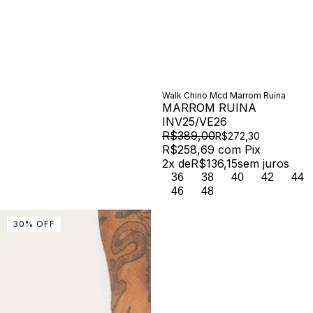
Walk Chino Mcd Marrom Ruina
MARROM RUINA
INV25/VE26
R$389,00
R$272,30
R$258,69
com
Pix
2
x de
R$136,15
sem juros
36
38
40
42
44
46
48
30
%
OFF