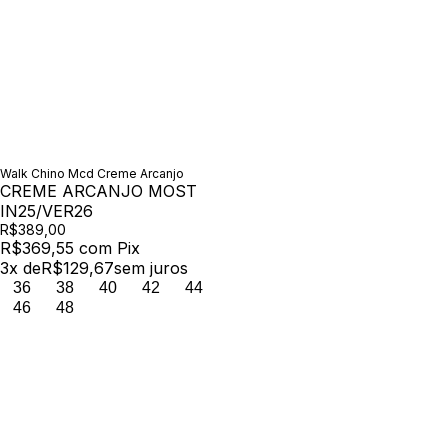
Walk Chino Mcd Creme Arcanjo
CREME ARCANJO MOST
IN25/VER26
R$389,00
R$369,55
com
Pix
3
x de
R$129,67
sem juros
36
38
40
42
44
46
48