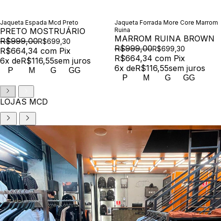
Jaqueta Espada Mcd Preto
Jaqueta Forrada More Core Marrom
PRETO MOSTRUÁRIO
Ruina
MARROM RUINA BROWN
R$999,00
R$699,30
R$999,00
R$699,30
R$664,34
com
Pix
R$664,34
com
Pix
6
x de
R$116,55
sem juros
6
x de
R$116,55
sem juros
P
M
G
GG
P
M
G
GG
LOJAS MCD