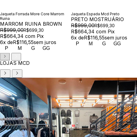
Jaqueta Forrada More Core Marrom
Jaqueta Espada Mcd Preto
Ruina
PRETO MOSTRUÁRIO
MARROM RUINA BROWN
R$999,00
R$699,30
R$999,00
R$699,30
R$664,34
com
Pix
R$664,34
com
Pix
6
x de
R$116,55
sem juros
6
x de
R$116,55
sem juros
P
M
G
GG
P
M
G
GG
LOJAS MCD