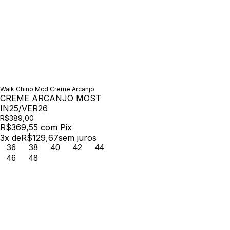
Walk Chino Mcd Creme Arcanjo
CREME ARCANJO MOST
IN25/VER26
R$389,00
R$369,55
com
Pix
3
x de
R$129,67
sem juros
36
38
40
42
44
46
48