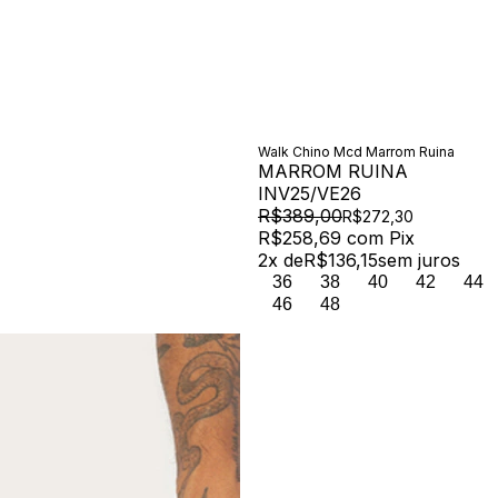
Walk Chino Mcd Marrom Ruina
MARROM RUINA
INV25/VE26
R$389,00
R$272,30
R$258,69
com
Pix
2
x de
R$136,15
sem juros
36
38
40
42
44
46
48