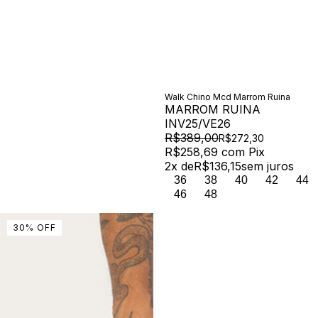
Walk Chino Mcd Marrom Ruina
MARROM RUINA
INV25/VE26
R$389,00
R$272,30
R$258,69
com
Pix
2
x de
R$136,15
sem juros
36
38
40
42
44
46
48
30
%
OFF