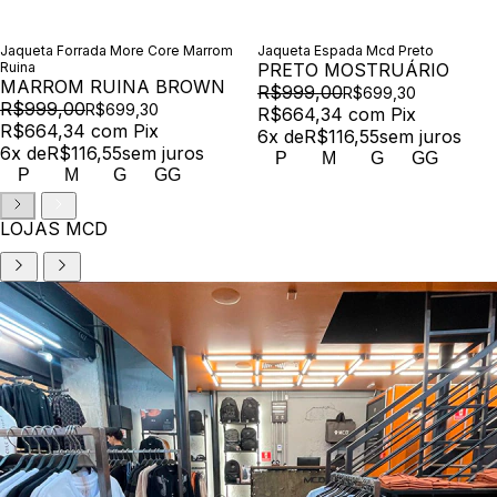
Jaqueta Forrada More Core Marrom
Jaqueta Espada Mcd Preto
Ruina
PRETO MOSTRUÁRIO
MARROM RUINA BROWN
R$999,00
R$699,30
R$999,00
R$699,30
R$664,34
com
Pix
R$664,34
com
Pix
6
x de
R$116,55
sem juros
6
x de
R$116,55
sem juros
P
M
G
GG
P
M
G
GG
LOJAS MCD